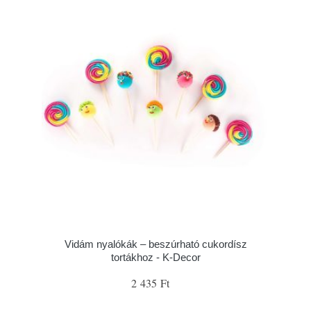
Vidám nyalókák – beszúrható cukordísz
tortákhoz - K-Decor
2 435 Ft