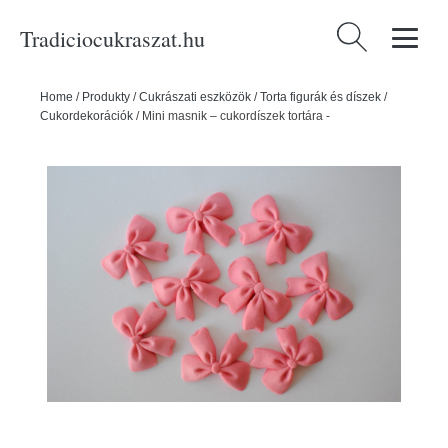
Tradiciocukraszat.hu
Keresés:
Home
/
Produkty
/
Cukrászati eszközök
/
Torta figurák és díszek
/
Cukordekorációk
/
Mini masnik – cukordíszek tortára -