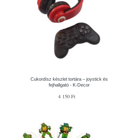
Cukordísz készlet tortára – joystick és
fejhallgató - K-Decor
4 150 Ft