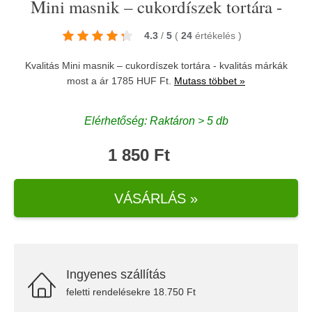
Mini masnik – cukordíszek tortára -
4.3
/
5
(
24
értékelés
)
Kvalitás Mini masnik – cukordíszek tortára - kvalitás márkák
most a ár 1785 HUF Ft.
Mutass többet »
Elérhetőség: Raktáron > 5 db
1 850 Ft
VÁSÁRLÁS »
Ingyenes szállítás
feletti rendelésekre 18.750 Ft