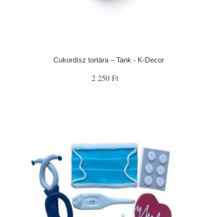
Cukordísz tortára – Tank - K-Decor
2 250 Ft