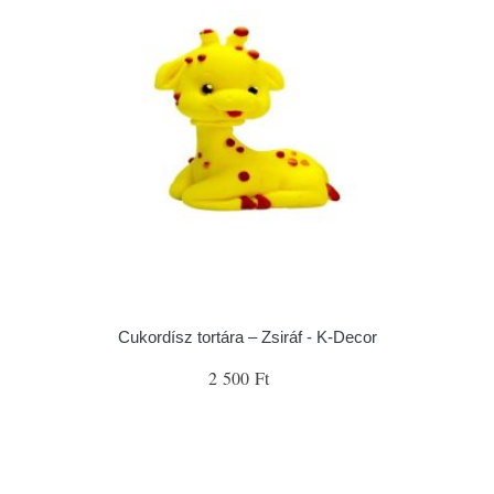
Cukordísz tortára – Zsiráf - K-Decor
2 500 Ft