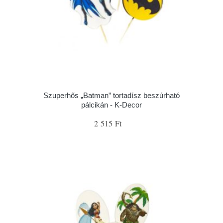
Szuperhős „Batman” tortadísz beszúrható
pálcikán - K-Decor
2 515 Ft