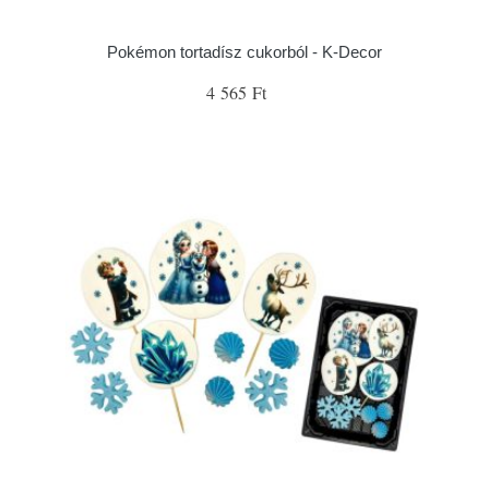
Pokémon tortadísz cukorból - K-Decor
4 565 Ft