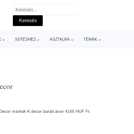
Keresés:
K
SÜTÉSHEZ
ASZTALRA
TÉMÁK
ecor
K-Decor márkák
K decor
baráti áron 4165 HUF Ft.