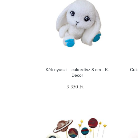
Kék nyuszi – cukordísz 8 cm - K-
Cuko
Decor
3 350 Ft