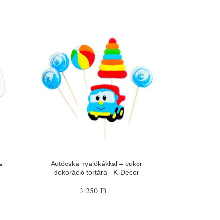
s
Autócska nyalókákkal – cukor
dekoráció tortára - K-Decor
3 250 Ft