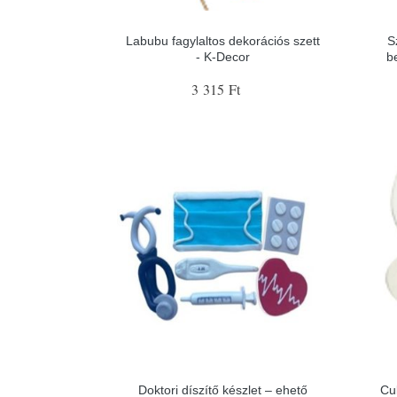
Labubu fagylaltos dekorációs szett
S
- K-Decor
b
3 315 Ft
Doktori díszítő készlet – ehető
Cu