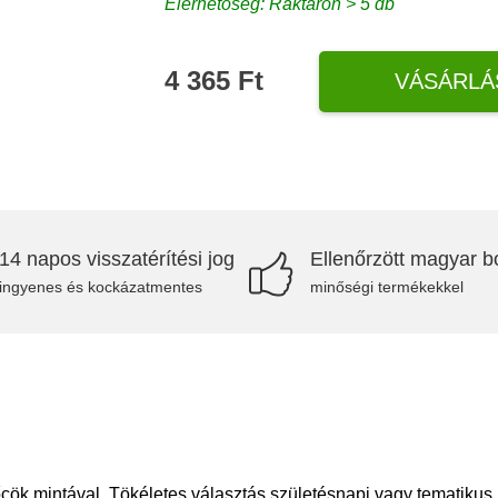
Elérhetőség: Raktáron > 5 db
4 365 Ft
VÁSÁRLÁ
14 napos visszatérítési jog
Ellenőrzött magyar bo
ingyenes és kockázatmentes
minőségi termékekkel
ök mintával. Tökéletes választás születésnapi vagy tematikus 