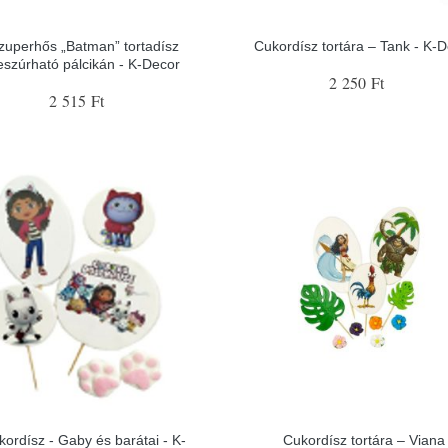
zuperhős „Batman” tortadísz
Cukordísz tortára – Tank - K-
eszúrható pálcikán - K-Decor
2 250 Ft
2 515 Ft
kordísz - Gaby és barátai - K-
Cukordísz tortára – Viana