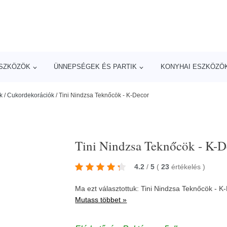
ESZKÖZÖK
ÜNNEPSÉGEK ÉS PARTIK
KONYHAI ESZKÖZÖ
k
/
Cukordekorációk
/
Tini Nindzsa Teknőcök - K-Decor
Tini Nindzsa Teknőcök - K-D
4.2
/
5
(
23
értékelés
)
Ma ezt választottuk: Tini Nindzsa Teknőcök - 
Mutass többet »