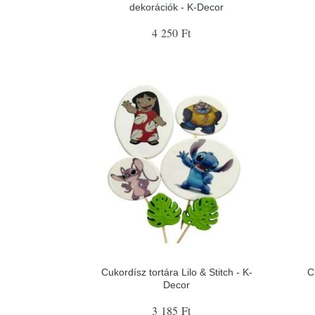
dekorációk - K-Decor
4 250 Ft
Cukordísz tortára Lilo & Stitch - K-
C
Decor
3 185 Ft