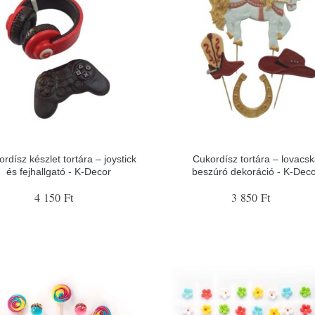
rdísz készlet tortára – joystick
Cukordísz tortára – lovacs
és fejhallgató - K-Decor
beszúró dekoráció - K-Dec
4 150 Ft
3 850 Ft