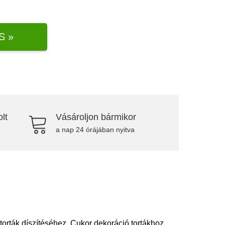
S »
lt
Vásároljon bármikor
a nap 24 órájában nyitva
torták díszítéséhez. Cukor dekoráció tortákhoz