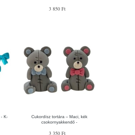
3 850 Ft
- K-
Cukordísz tortára – Maci, kék
csokornyakkendő -
3 350 Ft