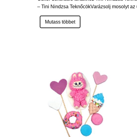
– Tini Nindzsa TeknőcökVarázsolj mosolyt az ü
Mutass többet