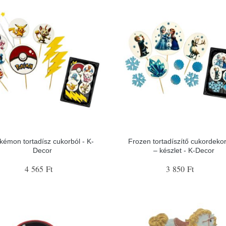
kémon tortadísz cukorból - K-
Frozen tortadíszítő cukordeko
Decor
– készlet - K-Decor
4 565 Ft
3 850 Ft