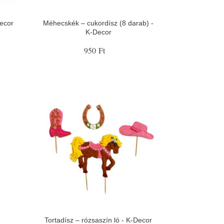
Decor
Méhecskék – cukordísz (8 darab) -
K-Decor
950 Ft
Tortadísz – rózsaszín ló - K-Decor