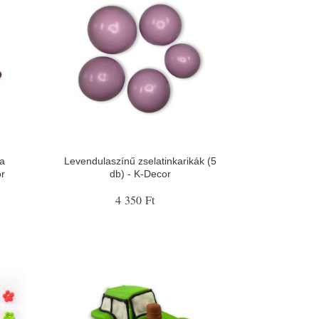
ka
Levendulaszínű zselatinkarikák (5
or
db) - K-Decor
4 350 Ft