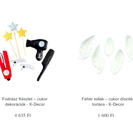
Fodrász Készlet – cukor
Fehér tollak – cukor díszíté
dekorációk - K-Decor
tortára - K-Decor
4 635 Ft
1 600 Ft