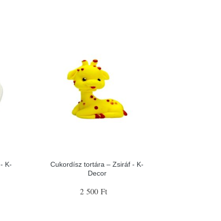
- K-
Cukordísz tortára – Zsiráf - K-
Decor
2 500 Ft