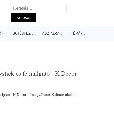
Keresés:
K
SÜTÉSHEZ
ASZTALRA
TÉMÁK
ystick és fejhallgató - K-Decor
hallgató - K-Decor híres gyártótól
K decor
akcióban