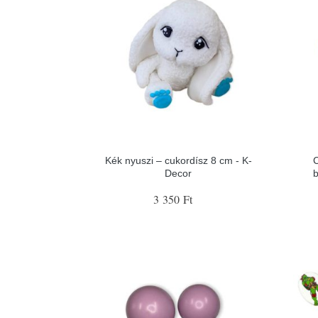
Kék nyuszi – cukordísz 8 cm - K-
C
Decor
b
3 350 Ft