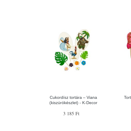
Cukordísz tortára – Viana
Tor
(kiszúrókészlet) - K-Decor
3 185 Ft