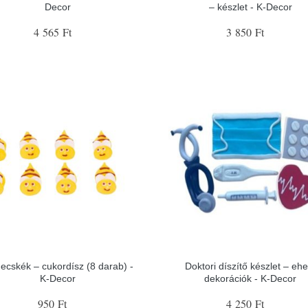
Decor
– készlet - K-Decor
4 565 Ft
3 850 Ft
ecskék – cukordísz (8 darab) -
Doktori díszítő készlet – ehe
K-Decor
dekorációk - K-Decor
950 Ft
4 250 Ft