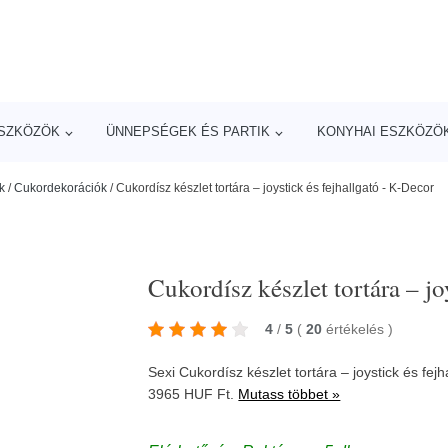
ESZKÖZÖK
ÜNNEPSÉGEK ÉS PARTIK
KONYHAI ESZKÖZÖ
k
/
Cukordekorációk
/
Cukordísz készlet tortára – joystick és fejhallgató - K-Decor
Cukordísz készlet tortára – jo
4
/
5
(
20
értékelés
)
Sexi Cukordísz készlet tortára – joystick és fej
3965 HUF Ft.
Mutass többet »