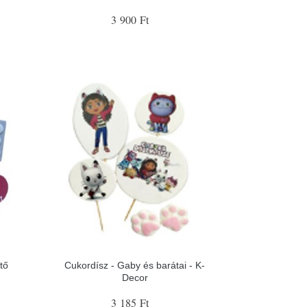
3 900 Ft
tő
Cukordísz - Gaby és barátai - K-
Decor
3 185 Ft