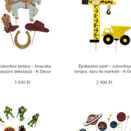
ukordísz tortára – lovacska
Építkezési szett – cukordísz
eszúró dekoráció - K-Decor
tortára: daru és markoló - K-D
3 850 Ft
2 900 Ft