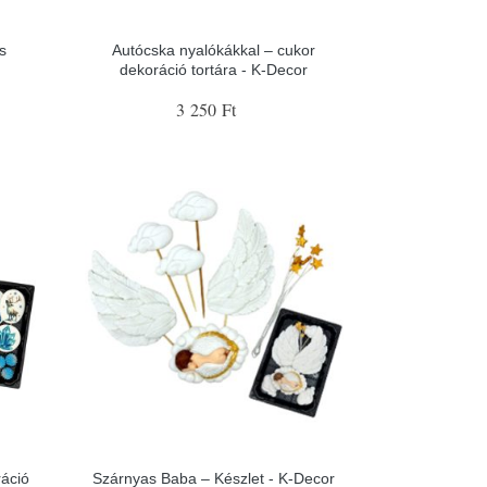
s
Autócska nyalókákkal – cukor
dekoráció tortára - K-Decor
3 250 Ft
ráció
Szárnyas Baba – Készlet - K-Decor