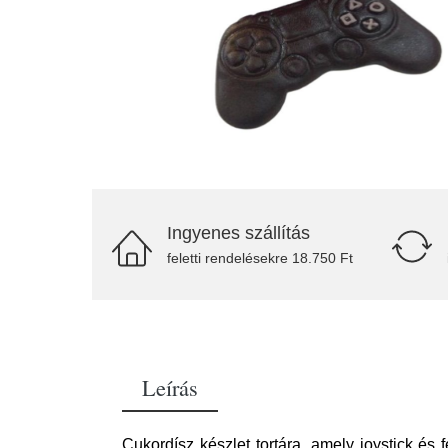
Ingyenes szállítás
feletti rendelésekre 18.750 Ft
Leírás
Cukordísz készlet tortára, amely joystick és