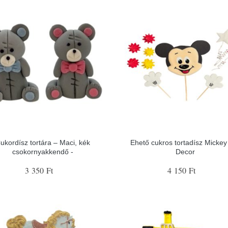
ukordísz tortára – Maci, kék
Ehető cukros tortadísz Mickey 
csokornyakkendő -
Decor
3 350 Ft
4 150 Ft