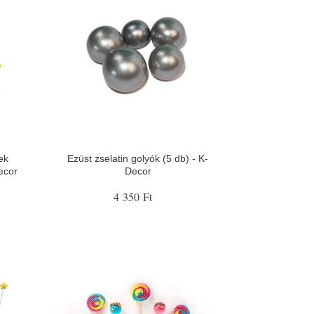
ek
Ezüst zselatin golyók (5 db) - K-
ecor
Decor
4 350 Ft