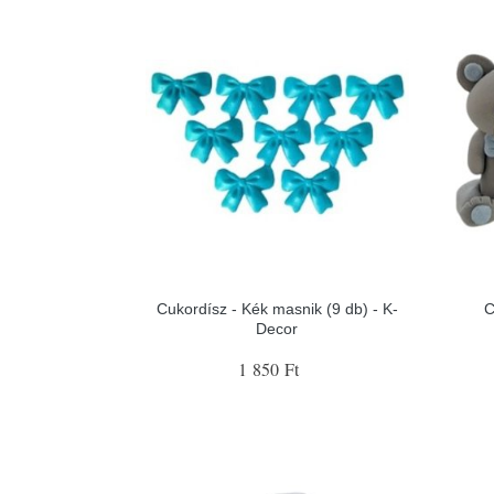
Cukordísz - Kék masnik (9 db) - K-
C
Decor
1 850 Ft