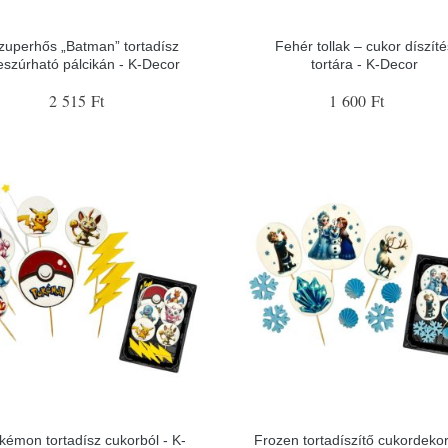
zuperhős „Batman” tortadísz
Fehér tollak – cukor díszíté
eszúrható pálcikán - K-Decor
tortára - K-Decor
2 515 Ft
1 600 Ft
kémon tortadísz cukorból - K-
Frozen tortadíszítő cukordeko