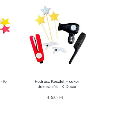
- K-
Fodrász Készlet – cukor
dekorációk - K-Decor
4 635 Ft