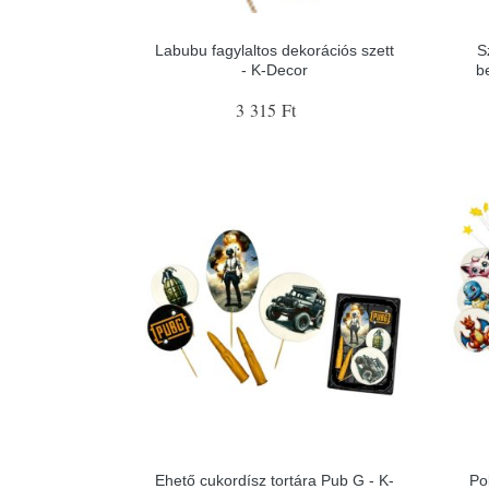
Labubu fagylaltos dekorációs szett
S
- K-Decor
b
3 315 Ft
Ehető cukordísz tortára Pub G - K-
Po