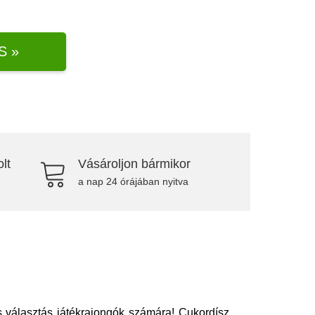
S »
lt
Vásároljon bármikor
a nap 24 órájában nyitva
es választás játékrajongók számára! Cukordísz