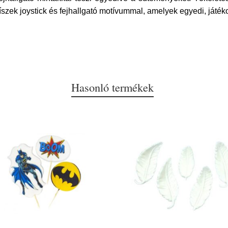
rdíszek joystick és fejhallgató motívummal, amelyek egyedi, játé
Hasonló termékek