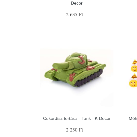
Decor
2 635 Ft
Cukordísz tortára – Tank - K-Decor
Méh
2 250 Ft