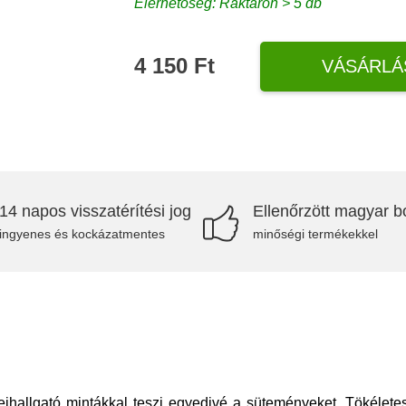
Elérhetőség: Raktáron > 5 db
4 150 Ft
VÁSÁRLÁ
14 napos visszatérítési jog
Ellenőrzött magyar bo
ingyenes és kockázatmentes
minőségi termékekkel
 fejhallgató mintákkal teszi egyedivé a süteményeket. Tökélet