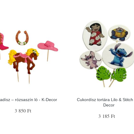
tadísz – rózsaszín ló - K-Decor
Cukordísz tortára Lilo & Stitch 
Decor
3 850 Ft
3 185 Ft