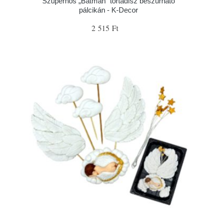
Szuperhős „Batman” tortadísz beszúrható
pálcikán - K-Decor
2 515 Ft