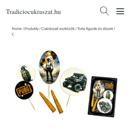
Tradiciocukraszat.hu
Keresés:
Home
/
Produkty
/
Cukrászati eszközök
/
Torta figurák és díszek
/
Cukordekorációk
/
Ehető cukordísz tortára Pub G - K-Decor