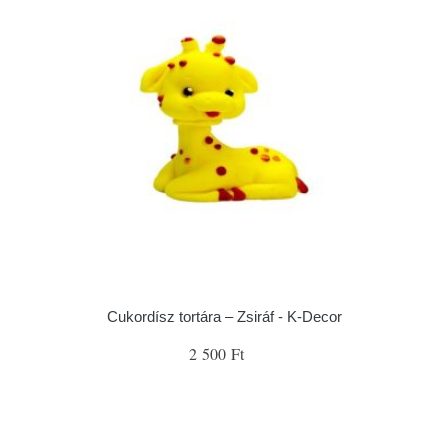
Cukordísz tortára – Zsiráf - K-Decor
2 500 Ft