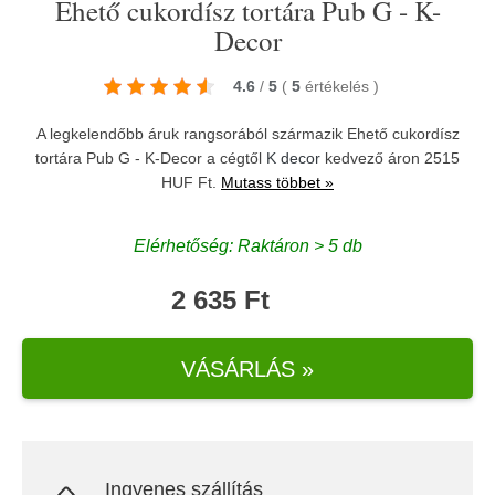
Ehető cukordísz tortára Pub G - K-
Decor
4.6
/
5
(
5
értékelés
)
A legkelendőbb áruk rangsorából származik Ehető cukordísz
tortára Pub G - K-Decor a cégtől
K decor
kedvező áron 2515
HUF Ft.
Mutass többet »
Elérhetőség: Raktáron > 5 db
2 635 Ft
VÁSÁRLÁS »
Ingyenes szállítás