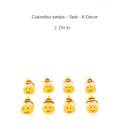
Cukordísz tortára – Tank - K-Decor
2 250 Ft