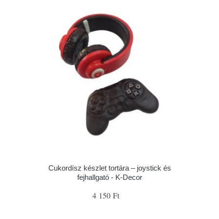
Cukordísz készlet tortára – joystick és
fejhallgató - K-Decor
4 150 Ft