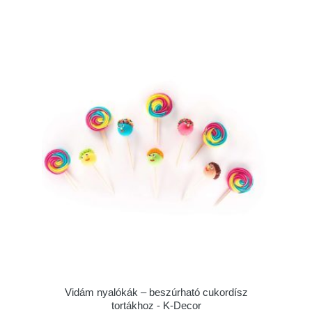
Vidám nyalókák – beszúrható cukordísz
tortákhoz - K-Decor