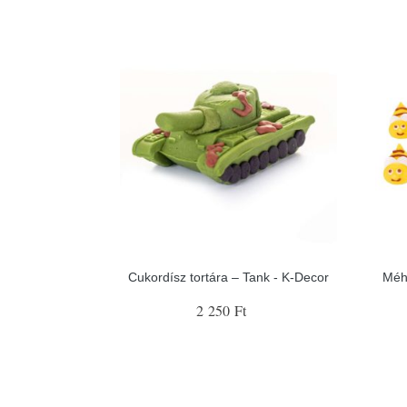
Cukordísz tortára – Tank - K-Decor
Méh
2 250 Ft