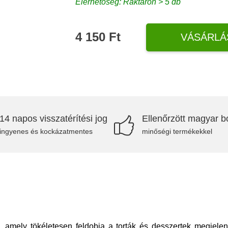
Elérhetőség: Raktáron > 5 db
4 150 Ft
VÁSÁRLÁ
14 napos visszatérítési jog
Ellenőrzött magyar bo
ingyenes és kockázatmentes
minőségi termékekkel
l, amely tökéletesen feldobja a torták és desszertek megjele