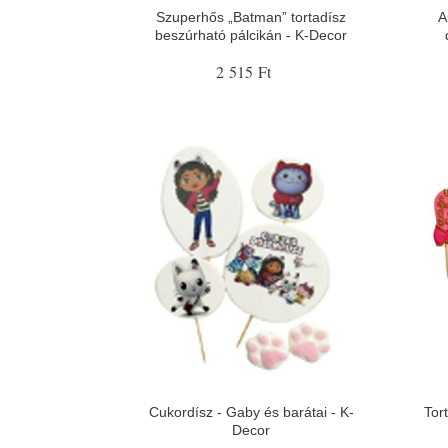
Szuperhős „Batman” tortadísz
A
beszúrható pálcikán - K-Decor
2 515 Ft
Cukordísz - Gaby és barátai - K-
Tor
Decor