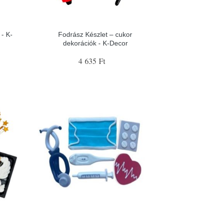
- K-
Fodrász Készlet – cukor
dekorációk - K-Decor
4 635 Ft