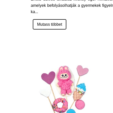
amelyek befolyásolhatják a gyermekek figyelm
ka
...
Mutass többet