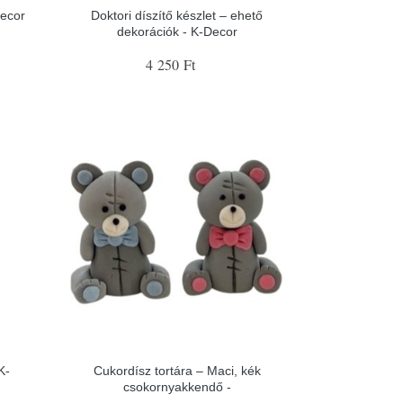
Decor
Doktori díszítő készlet – ehető
dekorációk - K-Decor
4 250 Ft
K-
Cukordísz tortára – Maci, kék
csokornyakkendő -