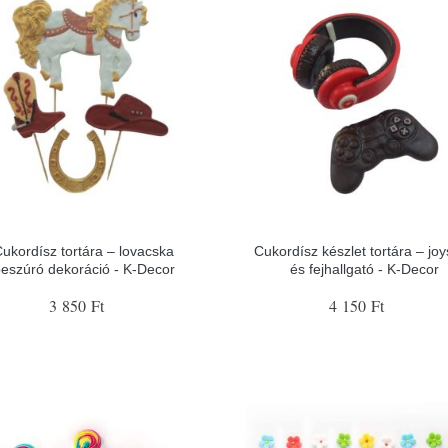
ukordísz tortára – lovacska
Cukordísz készlet tortára – joy
eszúró dekoráció - K-Decor
és fejhallgató - K-Decor
3 850 Ft
4 150 Ft