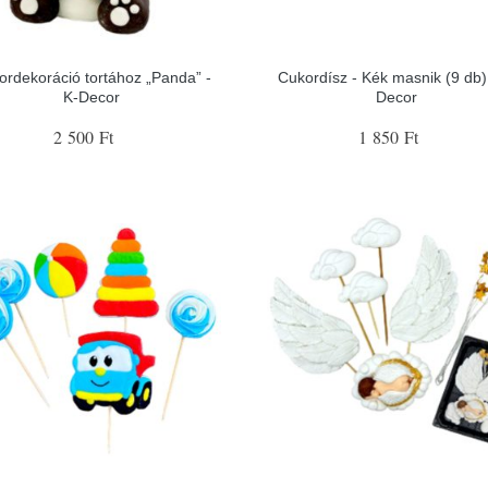
ordekoráció tortához „Panda” -
Cukordísz - Kék masnik (9 db) 
K-Decor
Decor
2 500 Ft
1 850 Ft