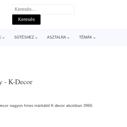
Keresés:
K
SÜTÉSHEZ
ASZTALRA
TÉMÁK
y - K-Decor
-Decor nagyon híres márkától
K decor
akcióban 3965