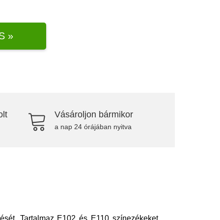
S »
lt
Vásároljon bármikor
a nap 24 órájában nyitva
nését. Tartalmaz E102 és E110 színezékeket,