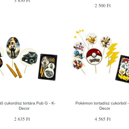
3 850 Ft
2 500 Ft
tő cukordísz tortára Pub G - K-
Pokémon tortadísz cukorból -
Decor
Decor
2 635 Ft
4 565 Ft