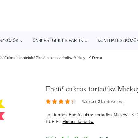
ESZKÖZÖK
ÜNNEPSÉGEK ÉS PARTIK
KONYHAI ESZKÖZÖ
k
/
Cukordekorációk
/
Ehető cukros tortadísz Mickey - K-Decor
Ehető cukros tortadísz Micke
4.2
/
5
(
21
értékelés
)
Top termék Ehető cukros tortadísz Mickey - K
HUF Ft.
Mutass többet »