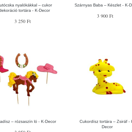
utócska nyalókákkal – cukor
Szárnyas Baba – Készlet - K-
dekoráció tortára - K-Decor
3 900 Ft
3 250 Ft
tadísz – rózsaszín ló - K-Decor
Cukordísz tortára – Zsiráf - 
Decor