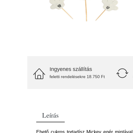
Ingyenes szállítás
feletti rendelésekre 18.750 Ft
Leírás
Ehető cukros tortadísz Mickey egér mintáva