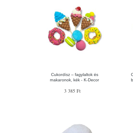
Cukordísz – fagylaltok és
C
makaronok, kék - K-Decor
b
3 385 Ft