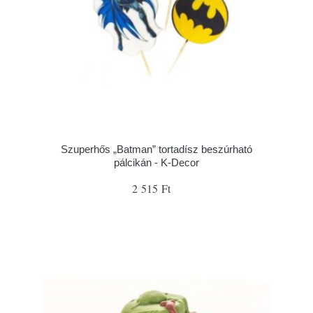
Szuperhős „Batman” tortadísz beszúrható
pálcikán - K-Decor
2 515 Ft