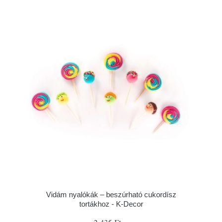
Vidám nyalókák – beszúrható cukordísz
tortákhoz - K-Decor