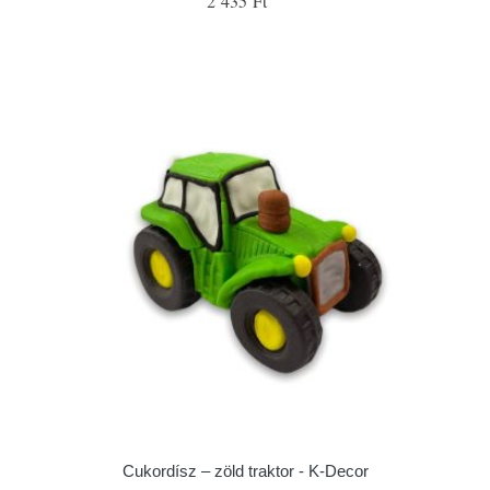
2 435 Ft
Cukordísz – zöld traktor - K-Decor