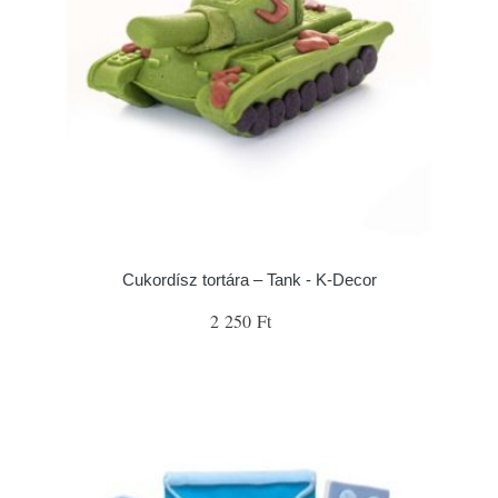
Cukordísz tortára – Tank - K-Decor
2 250 Ft