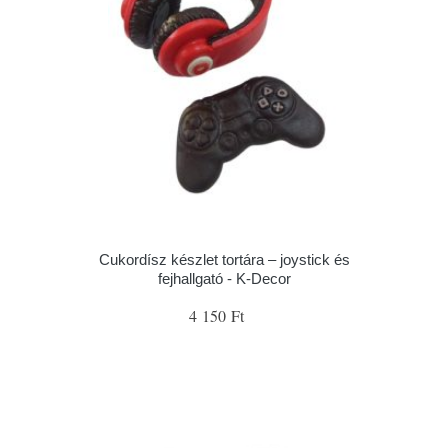
Cukordísz készlet tortára – joystick és
fejhallgató - K-Decor
4 150 Ft