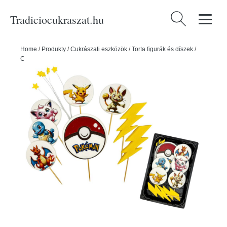
Tradiciocukraszat.hu
Keresés:
Home
/
Produkty
/
Cukrászati eszközök
/
Torta figurák és díszek
/
Cukordekorációk
/
Pokémon tortadísz cukorból - K-Decor