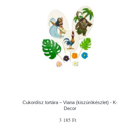
Cukordísz tortára – Viana (kiszúrókészlet) - K-
Decor
3 185 Ft