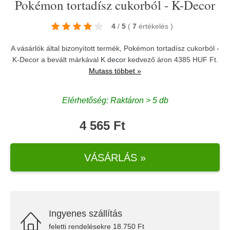
Pokémon tortadísz cukorból - K-Decor
4
/
5
(
7
értékelés
)
A vásárlók által bizonyított termék, Pokémon tortadísz cukorból -
K-Decor a bevált márkával
K decor
kedvező áron 4385 HUF Ft.
Mutass többet »
Elérhetőség: Raktáron > 5 db
4 565 Ft
VÁSÁRLÁS »
Ingyenes szállítás
feletti rendelésekre 18.750 Ft