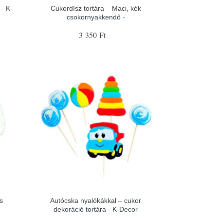
- K-
Cukordísz tortára – Maci, kék
csokornyakkendő -
3 350 Ft
s
Autócska nyalókákkal – cukor
dekoráció tortára - K-Decor