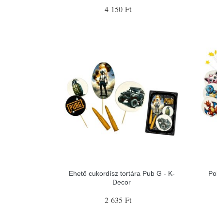
4 150 Ft
Ehető cukordísz tortára Pub G - K-
Po
Decor
2 635 Ft