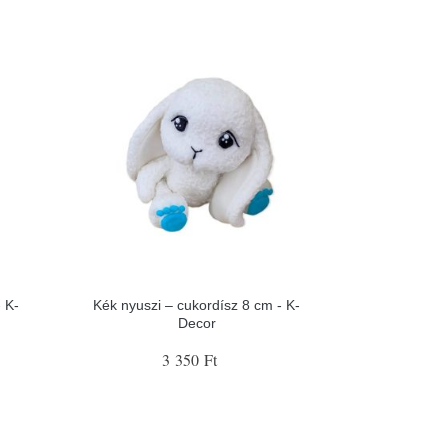
 K-
Kék nyuszi – cukordísz 8 cm - K-
Decor
3 350 Ft