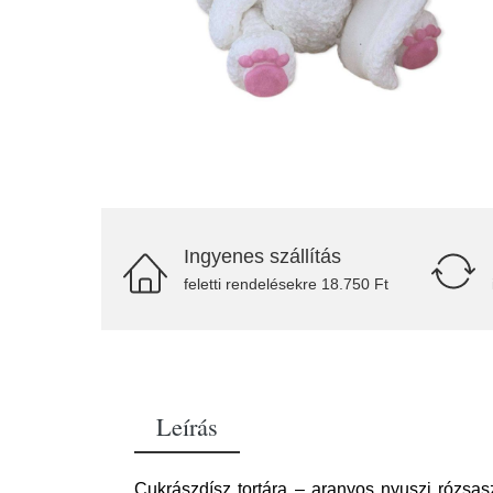
Ingyenes szállítás
feletti rendelésekre 18.750 Ft
Leírás
Cukrászdísz tortára – aranyos nyuszi rózsa