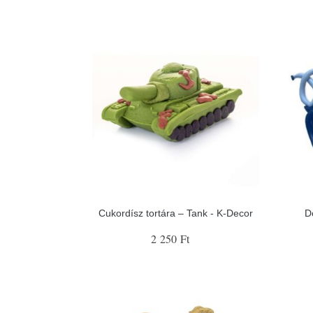
Cukordísz tortára – Tank - K-Decor
D
2 250 Ft