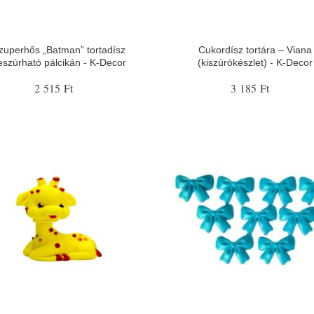
zuperhős „Batman” tortadísz
Cukordísz tortára – Viana
eszúrható pálcikán - K-Decor
(kiszúrókészlet) - K-Decor
2 515 Ft
3 185 Ft