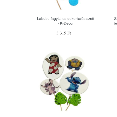
Labubu fagylaltos dekorációs szett
S
- K-Decor
b
3 315 Ft