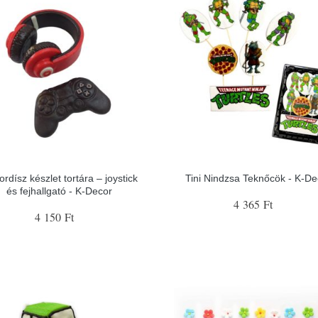
rdísz készlet tortára – joystick
Tini Nindzsa Teknőcök - K-De
és fejhallgató - K-Decor
4 365 Ft
4 150 Ft