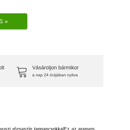
S »
lt
Vásároljon bármikor
a nap 24 órájában nyitva
nyuszi rózsaszín tappancsokkalEz az aranyos