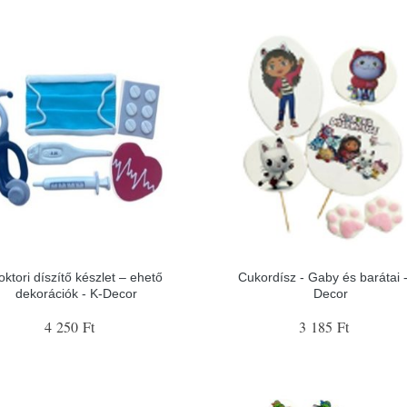
oktori díszítő készlet – ehető
Cukordísz - Gaby és barátai -
dekorációk - K-Decor
Decor
4 250 Ft
3 185 Ft