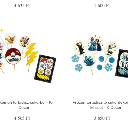
4 635 Ft
1 600 Ft
kémon tortadísz cukorból - K-
Frozen tortadíszítő cukordeko
Decor
– készlet - K-Decor
4 565 Ft
3 850 Ft