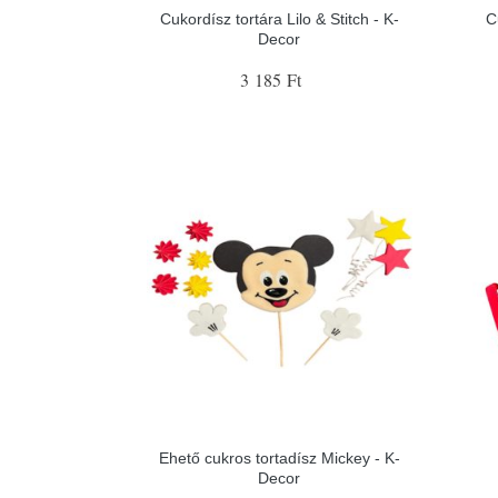
Cukordísz tortára Lilo & Stitch - K-
C
Decor
3 185 Ft
Ehető cukros tortadísz Mickey - K-
Decor