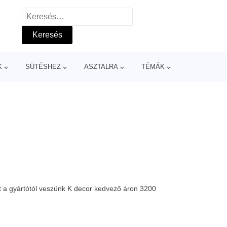
Keresés:
K
SÜTÉSHEZ
ASZTALRA
TÉMÁK
 a gyártótól veszünk
K decor
kedvező áron 3200