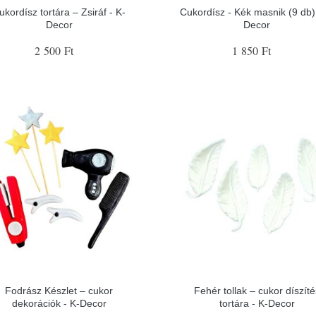
ukordísz tortára – Zsiráf - K-
Cukordísz - Kék masnik (9 db) 
Decor
Decor
2 500 Ft
1 850 Ft
Fodrász Készlet – cukor
Fehér tollak – cukor díszíté
dekorációk - K-Decor
tortára - K-Decor