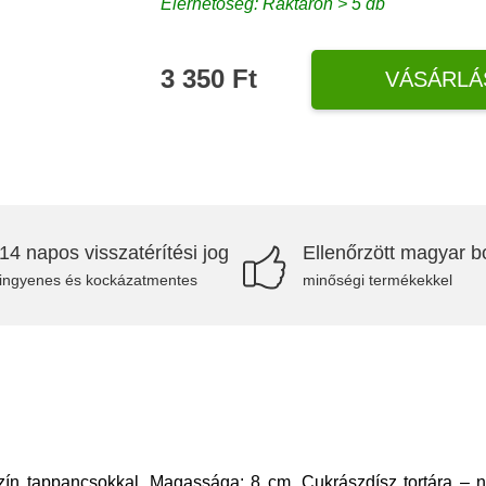
Elérhetőség: Raktáron > 5 db
3 350 Ft
VÁSÁRLÁ
14 napos visszatérítési jog
Ellenőrzött magyar bo
ingyenes és kockázatmentes
minőségi termékekkel
szín tappancsokkal. Magassága: 8 cm. Cukrászdísz tortára – 