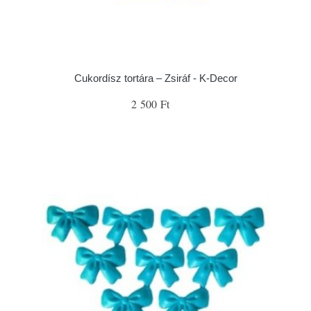
Cukordísz tortára – Zsiráf - K-Decor
2 500 Ft