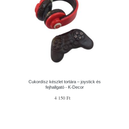
Cukordísz készlet tortára – joystick és
fejhallgató - K-Decor
4 150 Ft