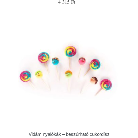
4 315 Ft
Vidám nyalókák – beszúrható cukordísz