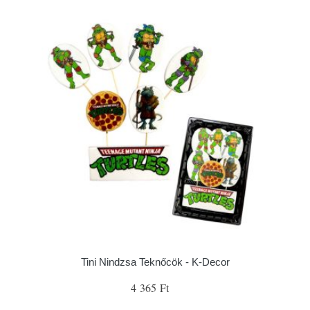
Tini Nindzsa Teknőcök - K-Decor
4 365 Ft