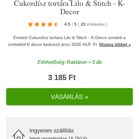
Cukordísz tortára Lilo & Stitch - K-
Decor
4.5
/
5
(
20
értékelés
)
Eredeti Cukordísz tortára Lilo & Stitch - K-Decor eredeti a
címkéből
K decor
kedvező áron 3035 HUF Ft.
Mutass többet »
Elérhetőség: Raktáron > 5 db
3 185 Ft
VÁSÁRLÁS »
Ingyenes szállítás
feletti rendelésekre 18.750 Ft