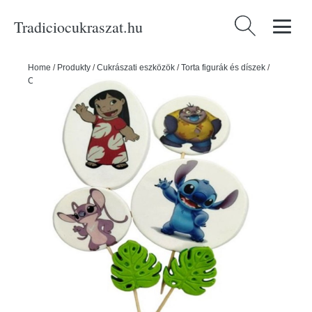
Tradiciocukraszat.hu
Keresés:
Home
/
Produkty
/
Cukrászati eszközök
/
Torta figurák és díszek
/
Cukordekorációk
/
Cukordísz tortára Lilo & Stitch - K-Decor