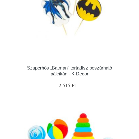
Szuperhős „Batman” tortadísz beszúrható
pálcikán - K-Decor
2 515 Ft