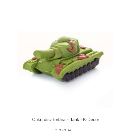
Cukordísz tortára – Tank - K-Decor
2 250 Ft