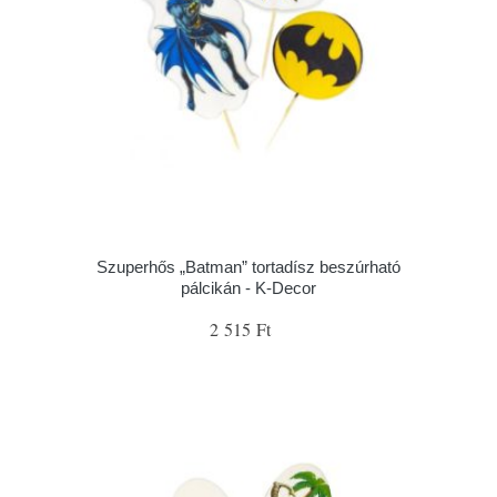
Szuperhős „Batman” tortadísz beszúrható
pálcikán - K-Decor
2 515 Ft