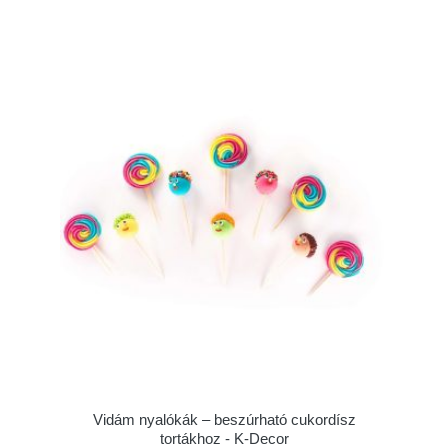
Vidám nyalókák – beszúrható cukordísz
tortákhoz - K-Decor