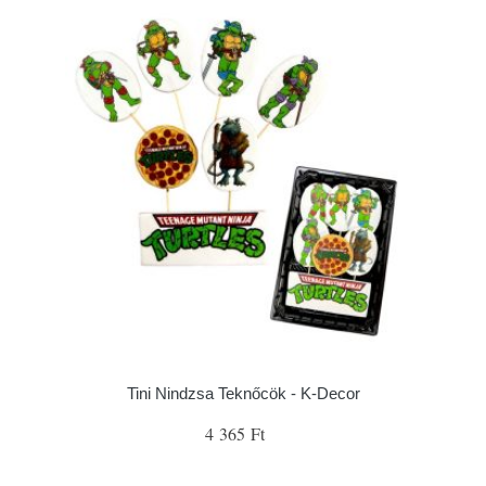
Tini Nindzsa Teknőcök - K-Decor
4 365 Ft