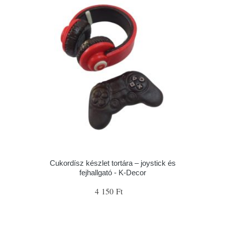
Cukordísz készlet tortára – joystick és
fejhallgató - K-Decor
4 150 Ft