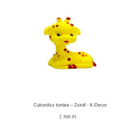
Cukordísz tortára – Zsiráf - K-Decor
2 500 Ft