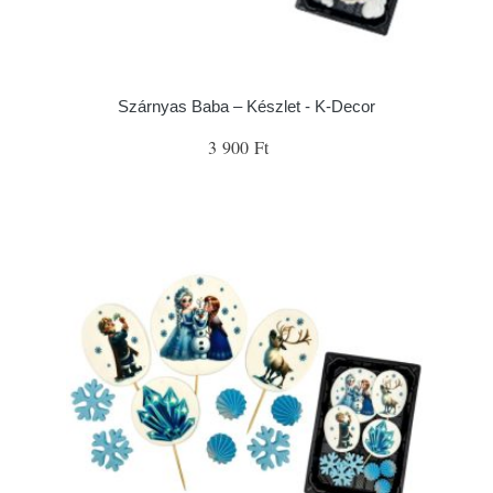
Szárnyas Baba – Készlet - K-Decor
3 900 Ft