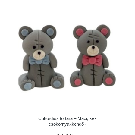
Cukordísz tortára – Maci, kék
csokornyakkendő -