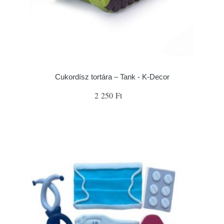
Cukordísz tortára – Tank - K-Decor
2 250 Ft