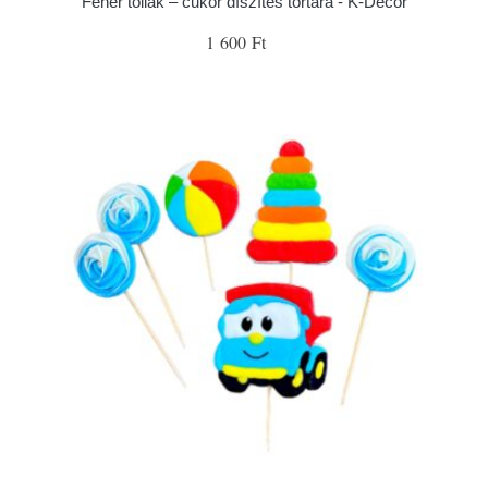
Fehér tollak – cukor díszítés tortára - K-Decor
1 600 Ft