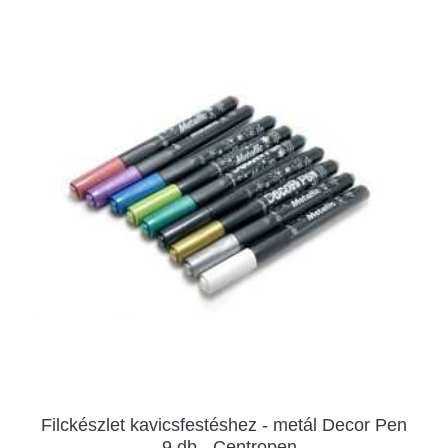
Filckészlet kavicsfestéshez - metál Decor Pen
- 9 db - Centropen