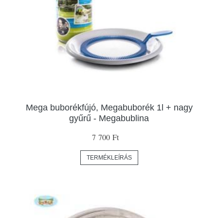
Mega buborékfújó, Megabuborék 1l + nagy
gyűrű - Megabublina
7 700 Ft
TERMÉKLEÍRÁS