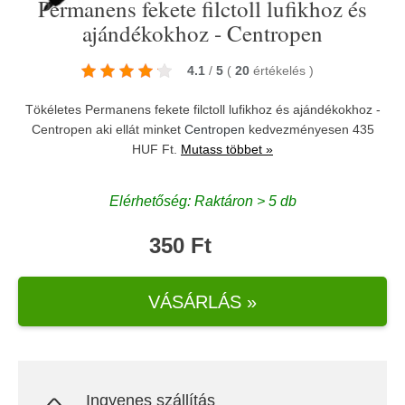
Permanens fekete filctoll lufikhoz és
ajándékokhoz - Centropen
4.1
/
5
(
20
értékelés
)
Tökéletes Permanens fekete filctoll lufikhoz és ajándékokhoz -
Centropen aki ellát minket
Centropen
kedvezményesen 435
HUF Ft.
Mutass többet »
Elérhetőség: Raktáron > 5 db
350 Ft
VÁSÁRLÁS »
Ingyenes szállítás