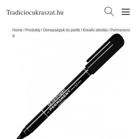
Tradiciocukraszat.hu
Keresés:
Home
/
Produkty
/
Ünnepségek és partik
/
Kreatív alkotás
/
Permanens
fekete filctoll lufikhoz és ajándékokhoz - Centropen