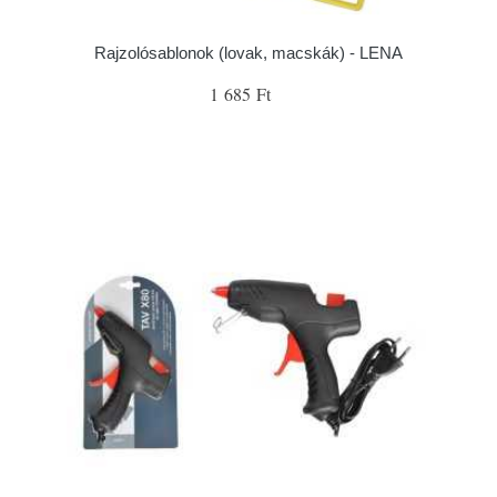
Rajzolósablonok (lovak, macskák) - LENA
1 685 Ft