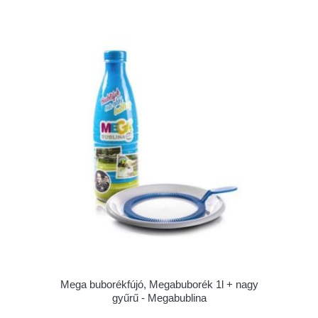
Mega buborékfújó, Megabuborék 1l + nagy
gyűrű - Megabublina