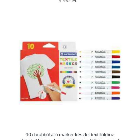
4 485 Ft
10 darabból álló marker készlet textíliákhoz