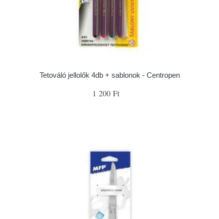
Tetováló jellolők 4db + sablonok - Centropen
1 200 Ft