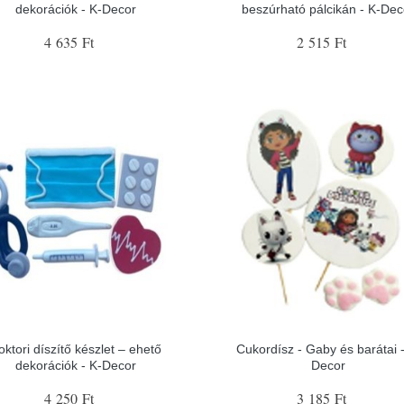
dekorációk - K-Decor
beszúrható pálcikán - K-Dec
4 635 Ft
2 515 Ft
oktori díszítő készlet – ehető
Cukordísz - Gaby és barátai -
dekorációk - K-Decor
Decor
4 250 Ft
3 185 Ft