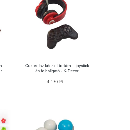
ka
Cukordísz készlet tortára – joystick
or
és fejhallgató - K-Decor
4 150 Ft