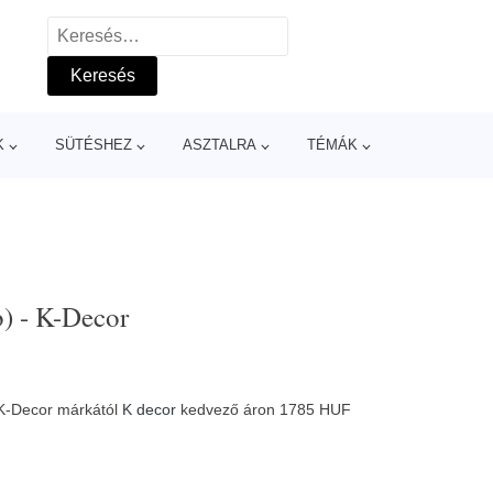
Keresés:
K
SÜTÉSHEZ
ASZTALRA
TÉMÁK
) - K-Decor
- K-Decor márkától
K decor
kedvező áron 1785 HUF