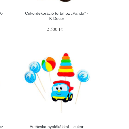
K-
Cukordekoráció tortához „Panda” -
K-Decor
2 500 Ft
sz
Autócska nyalókákkal – cukor