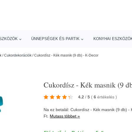
ESZKÖZÖK
ÜNNEPSÉGEK ÉS PARTIK
KONYHAI ESZKÖZÖ
k
/
Cukordekorációk
/
Cukordísz - Kék masnik (9 db) - K-Decor
Cukordísz - Kék masnik (9 db
4.2
/
5
(
6
értékelés
)
Na ez betalál: Cukordísz - Kék masnik (9 db) 
Ft.
Mutass többet »