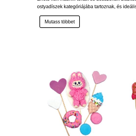
ostyadíszek kategóriájába tartoznak, és ideáli
Mutass többet