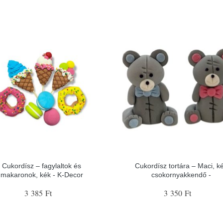
Cukordísz – fagylaltok és
Cukordísz tortára – Maci, k
makaronok, kék - K-Decor
csokornyakkendő -
3 385 Ft
3 350 Ft