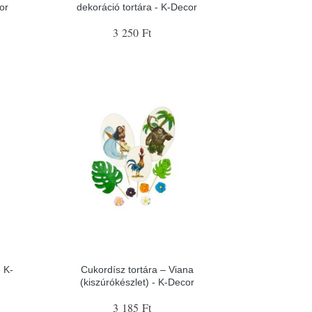
or
dekoráció tortára - K-Decor
3 250 Ft
 K-
Cukordísz tortára – Viana
(kiszúrókészlet) - K-Decor
3 185 Ft