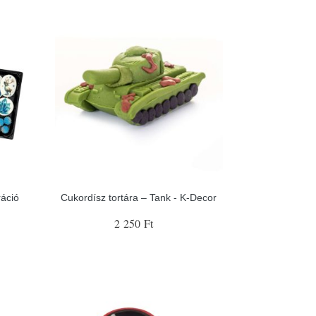
ráció
Cukordísz tortára – Tank - K-Decor
2 250 Ft