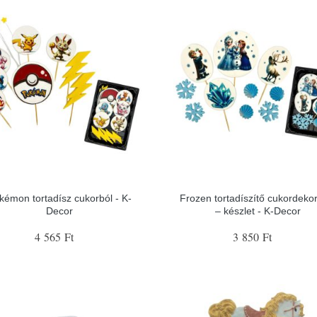
kémon tortadísz cukorból - K-
Frozen tortadíszítő cukordeko
Decor
– készlet - K-Decor
4 565 Ft
3 850 Ft