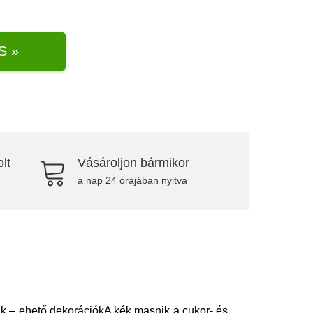
S »
lt
Vásároljon bármikor
a nap 24 órájában nyitva
ik – ehető dekorációkA kék masnik a cukor- és