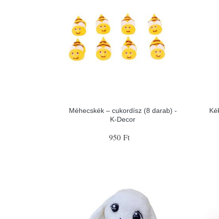
Méhecskék – cukordísz (8 darab) -
Kék
K-Decor
950 Ft