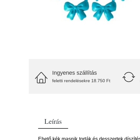
Ingyenes szállítás
feletti rendelésekre 18.750 Ft
Leírás
Ehető kék masnik torták és desszertek díszít