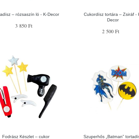
tadísz – rózsaszín ló - K-Decor
Cukordísz tortára – Zsiráf - 
Decor
3 850 Ft
2 500 Ft
Fodrász Készlet – cukor
Szuperhős „Batman” tortadí