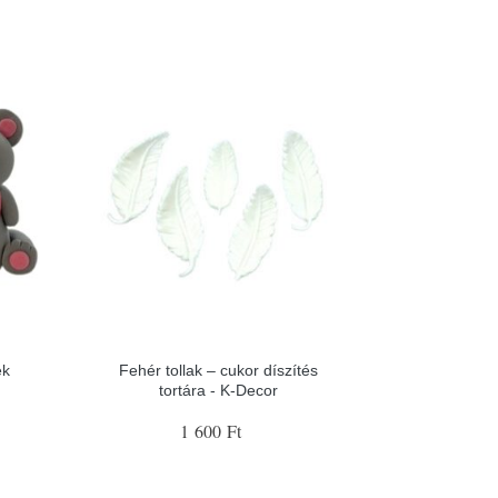
ék
Fehér tollak – cukor díszítés
tortára - K-Decor
1 600 Ft