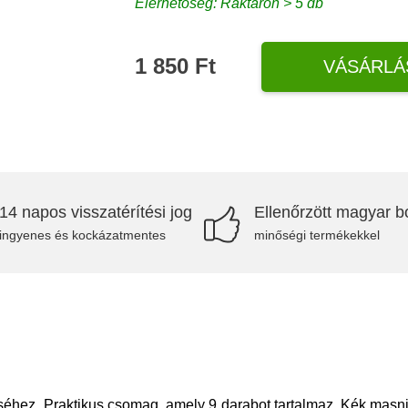
Elérhetőség: Raktáron > 5 db
1 850 Ft
VÁSÁRLÁ
14 napos visszatérítési jog
Ellenőrzött magyar bo
ingyenes és kockázatmentes
minőségi termékekkel
éséhez. Praktikus csomag, amely 9 darabot tartalmaz. Kék masn