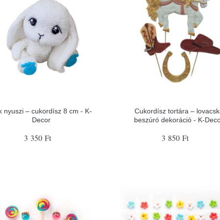
 nyuszi – cukordísz 8 cm - K-
Cukordísz tortára – lovacs
Decor
beszúró dekoráció - K-Dec
3 350 Ft
3 850 Ft