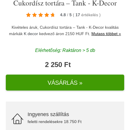
Cukordísz tortára – Tank - K-Decor
4.8
/
5
(
17
értékelés
)
Kivételes áruk, Cukordísz tortára – Tank - K-Decor kvalitás
márkák
K decor
kedvező áron 2150 HUF Ft.
Mutass többet »
Elérhetőség: Raktáron > 5 db
2 250 Ft
VÁSÁRLÁS »
Ingyenes szállítás
feletti rendelésekre 18.750 Ft