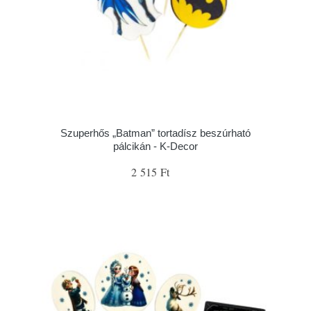
Szuperhős „Batman” tortadísz beszúrható
pálcikán - K-Decor
2 515 Ft