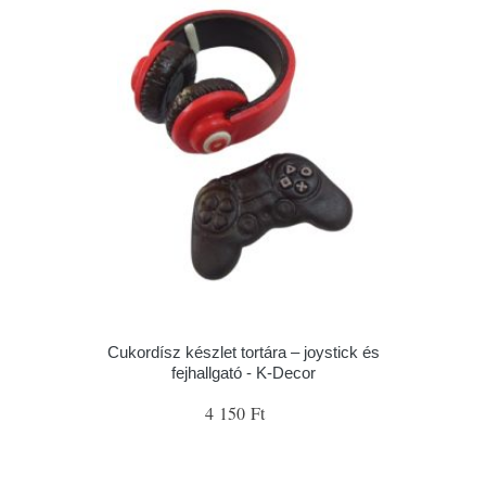
Cukordísz készlet tortára – joystick és
fejhallgató - K-Decor
4 150 Ft