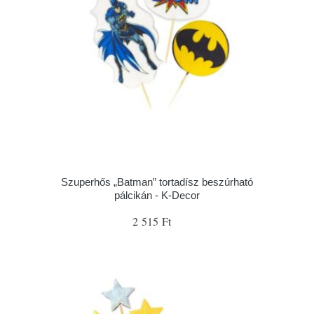
Szuperhős „Batman” tortadísz beszúrható
pálcikán - K-Decor
2 515 Ft