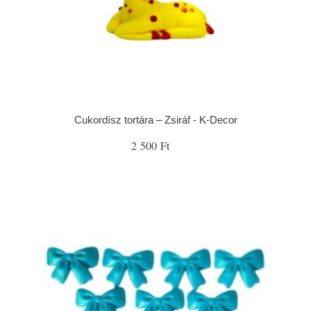
Cukordísz tortára – Zsiráf - K-Decor
2 500 Ft