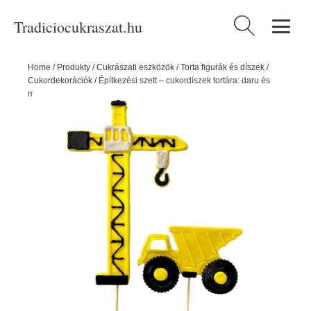
Tradiciocukraszat.hu
Keresés:
Home
/
Produkty
/
Cukrászati eszközök
/
Torta figurák és díszek
/
Cukordekorációk
/
Építkezési szett – cukordíszek tortára: daru és
markoló - K-Decor