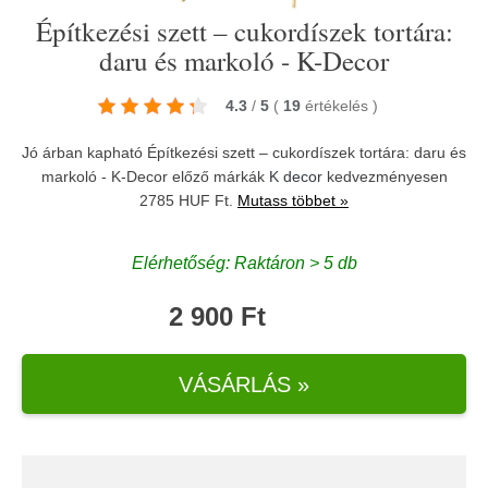
Építkezési szett – cukordíszek tortára:
daru és markoló - K-Decor
4.3
/
5
(
19
értékelés
)
Jó árban kapható Építkezési szett – cukordíszek tortára: daru és
markoló - K-Decor előző márkák
K decor
kedvezményesen
2785 HUF Ft.
Mutass többet »
Elérhetőség: Raktáron > 5 db
2 900 Ft
VÁSÁRLÁS »