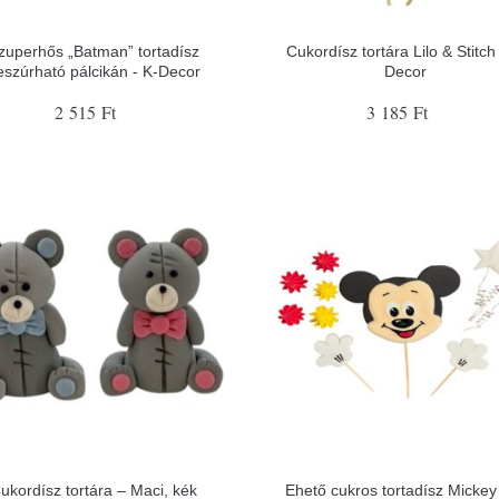
zuperhős „Batman” tortadísz
Cukordísz tortára Lilo & Stitch 
eszúrható pálcikán - K-Decor
Decor
2 515 Ft
3 185 Ft
ukordísz tortára – Maci, kék
Ehető cukros tortadísz Mickey 