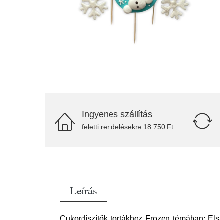
Ingyenes szállítás
feletti rendelésekre 18.750 Ft
Leírás
Cukordíszítők tortákhoz Frozen témában: Elsa