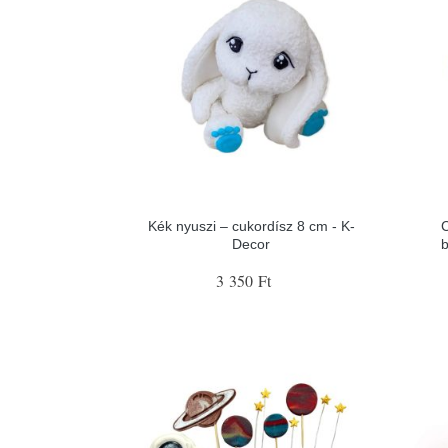
Kék nyuszi – cukordísz 8 cm - K-
C
Decor
b
3 350 Ft