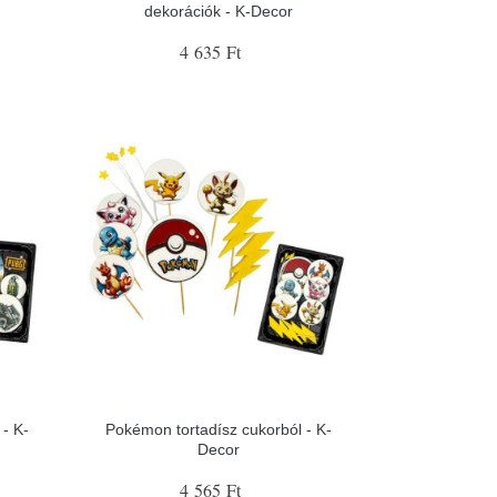
dekorációk - K-Decor
4 635 Ft
- K-
Pokémon tortadísz cukorból - K-
Decor
4 565 Ft