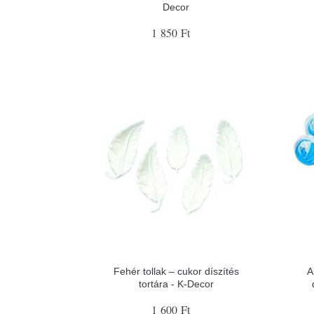
Decor
1 850 Ft
Fehér tollak – cukor díszítés
A
tortára - K-Decor
1 600 Ft