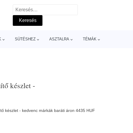
Keresés:
K
SÜTÉSHEZ
ASZTALRA
TÉMÁK
tő készlet -
ítő készlet - kedvenc márkák baráti áron 4435 HUF