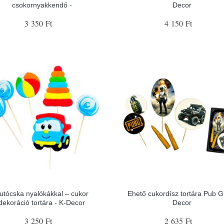
csokornyakkendő -
Decor
3 350 Ft
4 150 Ft
utócska nyalókákkal – cukor
Ehető cukordísz tortára Pub G 
dekoráció tortára - K-Decor
Decor
3 250 Ft
2 635 Ft