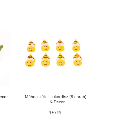
Decor
Méhecskék – cukordísz (8 darab) -
K-Decor
950 Ft