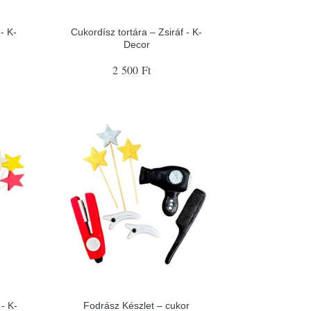
- K-
Cukordísz tortára – Zsiráf - K-
Decor
2 500 Ft
- K-
Fodrász Készlet – cukor