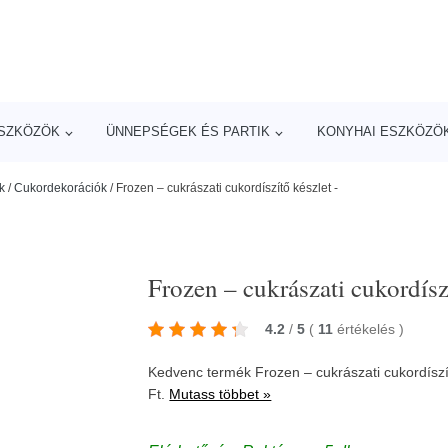
ESZKÖZÖK
ÜNNEPSÉGEK ÉS PARTIK
KONYHAI ESZKÖZÖ
k
/
Cukordekorációk
/
Frozen – cukrászati cukordíszítő készlet -
Frozen – cukrászati cukordíszí
4.2
/
5
(
11
értékelés
)
Kedvenc termék Frozen – cukrászati cukordísz
Ft.
Mutass többet »