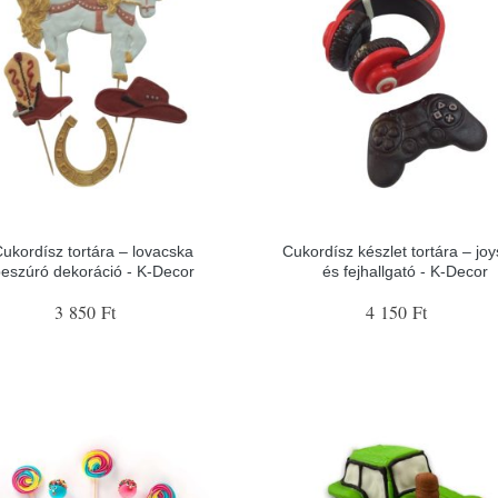
ukordísz tortára – lovacska
Cukordísz készlet tortára – joy
eszúró dekoráció - K-Decor
és fejhallgató - K-Decor
3 850 Ft
4 150 Ft