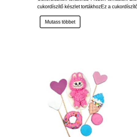
cukordíszítő készlet tortákhozEz a cukordíszí
Mutass többet