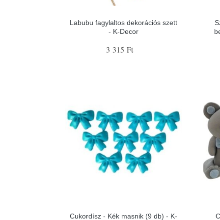
Labubu fagylaltos dekorációs szett
S
- K-Decor
b
3 315 Ft
Cukordísz - Kék masnik (9 db) - K-
C