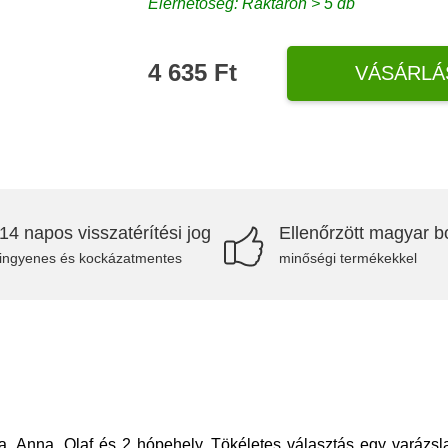
Elérhetőség: Raktáron > 5 db
4 635 Ft
VÁSÁRLÁ
14 napos visszatérítési jog
Ellenőrzött magyar bo
ingyenes és kockázatmentes
minőségi termékekkel
, Anna, Olaf és 2 hópehely. Tökéletes választás egy varázsla