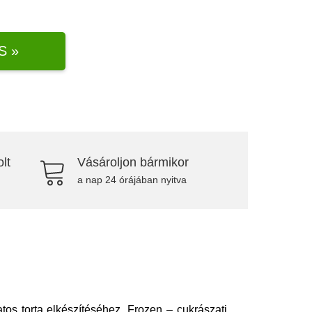
S »
lt
Vásároljon bármikor
a nap 24 órájában nyitva
tos torta elkészítéséhez. Frozen – cukrászati