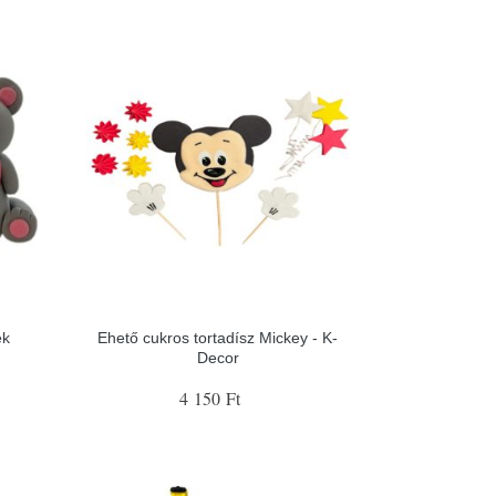
ék
Ehető cukros tortadísz Mickey - K-
Decor
4 150 Ft