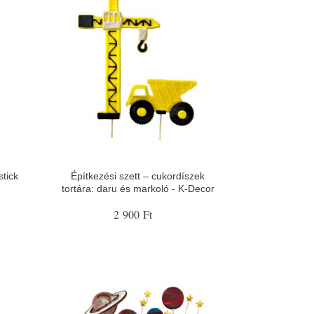
stick
Építkezési szett – cukordíszek
tortára: daru és markoló - K-Decor
2 900 Ft