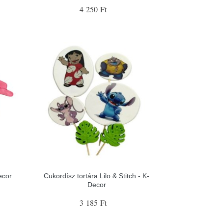
4 250 Ft
ecor
Cukordísz tortára Lilo & Stitch - K-
Decor
3 185 Ft