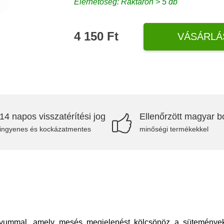
Elérhetőség: Raktáron > 5 db
4 150 Ft
VÁSÁRLÁ
14 napos visszatérítési jog
Ellenőrzött magyar bo
ingyenes és kockázatmentes
minőségi termékekkel
tívummal, amely mesés megjelenést kölcsönöz a süteményekn