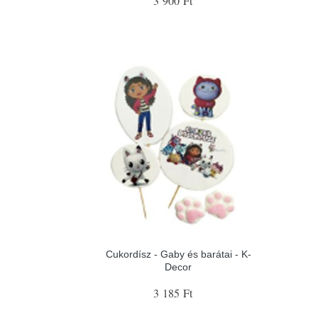
3 900 Ft
Cukordísz - Gaby és barátai - K-
Decor
3 185 Ft