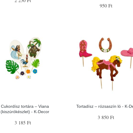
2 250 Ft
950 Ft
Cukordísz tortára – Viana
Tortadísz – rózsaszín ló - K-D
(kiszúrókészlet) - K-Decor
3 850 Ft
3 185 Ft