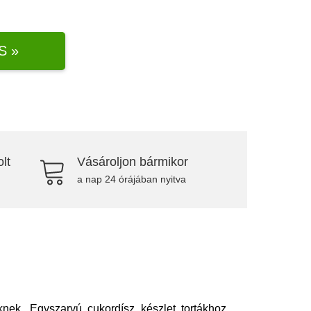
S »
lt
Vásároljon bármikor
a nap 24 órájában nyitva
ek. Egyszarvú cukordísz készlet tortákhoz