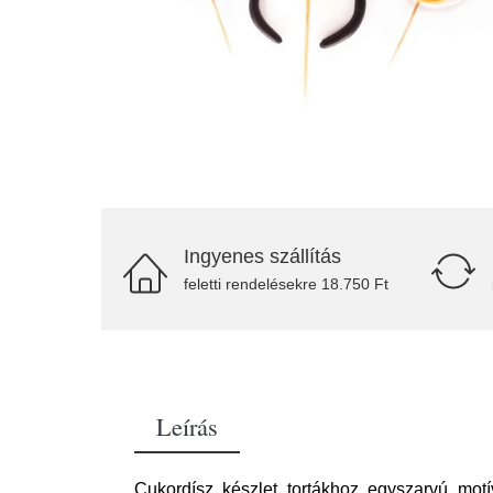
Ingyenes szállítás
feletti rendelésekre 18.750 Ft
Leírás
Cukordísz készlet tortákhoz egyszarvú mo