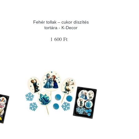
Fehér tollak – cukor díszítés
tortára - K-Decor
1 600 Ft