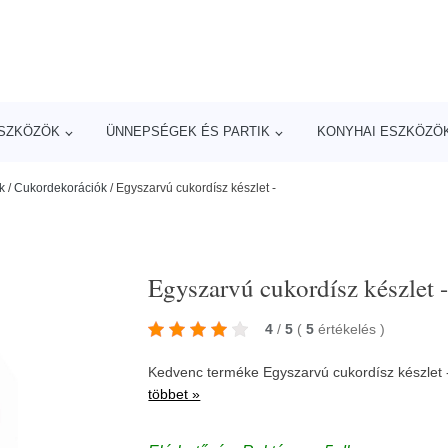
ESZKÖZÖK
ÜNNEPSÉGEK ÉS PARTIK
KONYHAI ESZKÖZÖ
k
/
Cukordekorációk
/
Egyszarvú cukordísz készlet -
Egyszarvú cukordísz készlet 
4
/
5
(
5
értékelés
)
Kedvenc terméke Egyszarvú cukordísz készlet 
többet »