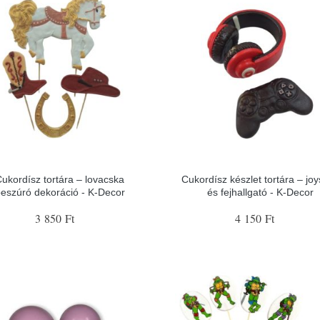
ukordísz tortára – lovacska
Cukordísz készlet tortára – joy
eszúró dekoráció - K-Decor
és fejhallgató - K-Decor
3 850 Ft
4 150 Ft