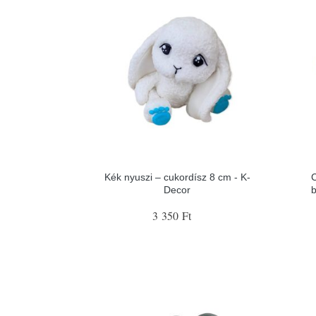
Kék nyuszi – cukordísz 8 cm - K-
C
Decor
b
3 350 Ft