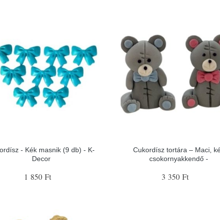
ordísz - Kék masnik (9 db) - K-
Cukordísz tortára – Maci, k
Decor
csokornyakkendő -
1 850 Ft
3 350 Ft