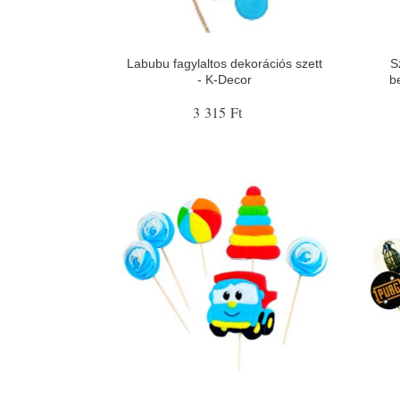
Labubu fagylaltos dekorációs szett
S
- K-Decor
b
3 315 Ft