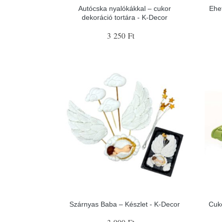
Autócska nyalókákkal – cukor
Ehe
dekoráció tortára - K-Decor
3 250 Ft
Szárnyas Baba – Készlet - K-Decor
Cuko