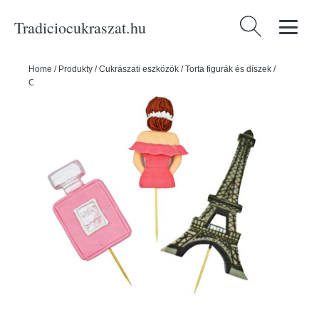
Tradiciocukraszat.hu
Keresés:
Home
/
Produkty
/
Cukrászati eszközök
/
Torta figurák és díszek
/
Cukordekorációk
/
Cukordísz Párizsi stílusban – rózsaszín -