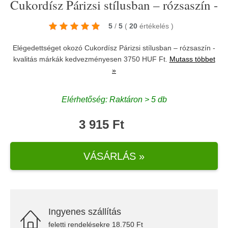
Cukordísz Párizsi stílusban – rózsaszín -
5
/
5
(
20
értékelés
)
Elégedettséget okozó Cukordísz Párizsi stílusban – rózsaszín -
kvalitás márkák kedvezményesen 3750 HUF Ft.
Mutass többet
»
Elérhetőség: Raktáron > 5 db
3 915 Ft
VÁSÁRLÁS »
Ingyenes szállítás
feletti rendelésekre 18.750 Ft