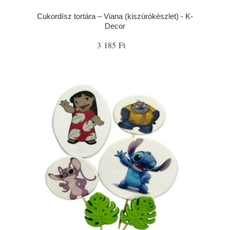
Cukordísz tortára – Viana (kiszúrókészlet) - K-
Decor
3 185 Ft