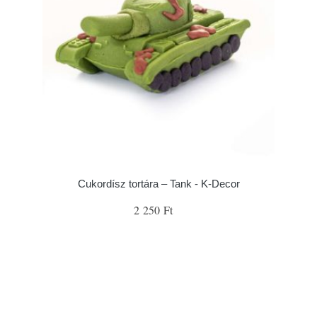
Cukordísz tortára – Tank - K-Decor
2 250 Ft