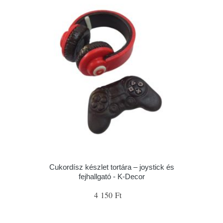
Cukordísz készlet tortára – joystick és
fejhallgató - K-Decor
4 150 Ft