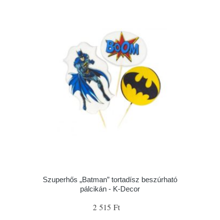
Szuperhős „Batman” tortadísz beszúrható
pálcikán - K-Decor
2 515 Ft