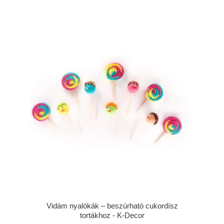
Vidám nyalókák – beszúrható cukordísz
tortákhoz - K-Decor