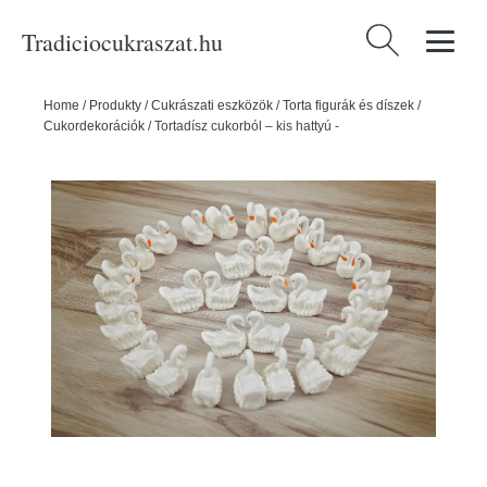
Tradiciocukraszat.hu
Keresés:
Home
/
Produkty
/
Cukrászati eszközök
/
Torta figurák és díszek
/
Cukordekorációk
/
Tortadísz cukorból – kis hattyú -