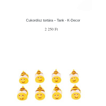
Cukordísz tortára – Tank - K-Decor
2 250 Ft