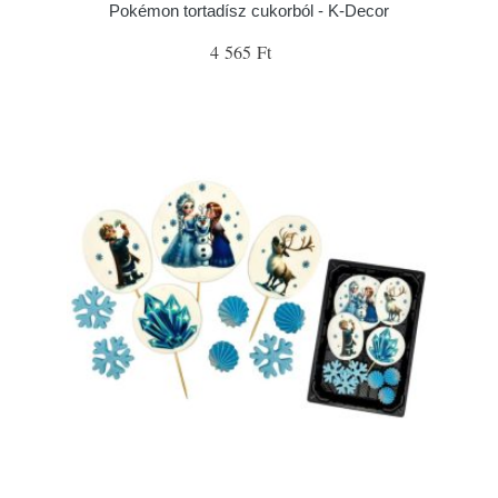
Pokémon tortadísz cukorból - K-Decor
4 565 Ft