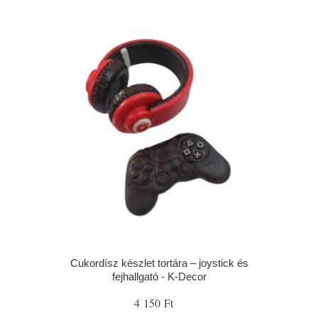
Cukordísz készlet tortára – joystick és
fejhallgató - K-Decor
4 150 Ft