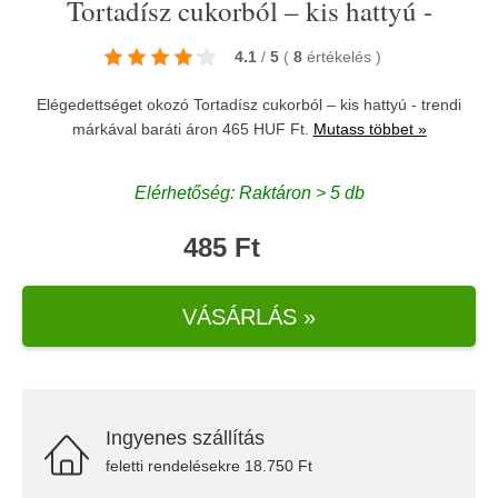
Tortadísz cukorból – kis hattyú -
4.1
/
5
(
8
értékelés
)
Elégedettséget okozó Tortadísz cukorból – kis hattyú - trendi
márkával baráti áron 465 HUF Ft.
Mutass többet »
Elérhetőség: Raktáron > 5 db
485 Ft
VÁSÁRLÁS »
Ingyenes szállítás
feletti rendelésekre 18.750 Ft