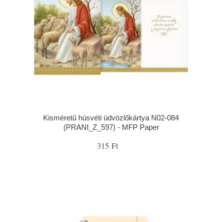
Kisméretű húsvéti üdvözlőkártya N02-084
(PRANI_Z_597) - MFP Paper
315 Ft