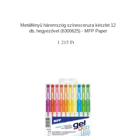
Metálfényű háromszög színesceruza készlet 12
db, hegyezővel (6300625) - MFP Paper
1 215 Ft