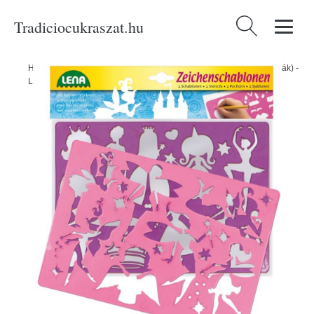
Tradiciocukraszat.hu
Keresés:
Home
/
Produkty
/
Papíráruk
/
Rajzolósablonok (hercegnők, balerinák) -
LENA