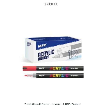
1 600 Ft
Akril filctoll 4mm - piros - MFP Paper