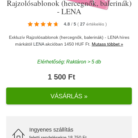
Rajzolósablonok (hercegnők, balerinák)
- LENA
4.8
/
5
(
27
értékelés
)
Exkluzív Rajzolósablonok (hercegnők, balerinák) - LENA híres
márkától
LENA
akcióban 1450 HUF Ft.
Mutass többet »
Elérhetőség: Raktáron > 5 db
1 500 Ft
VÁSÁRLÁS »
Ingyenes szállítás
feletti rendelésekre 18.750 Ft