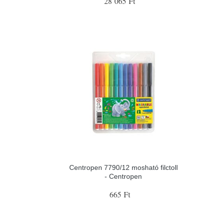
28 065 Ft
Centropen 7790/12 mosható filctoll
- Centropen
665 Ft