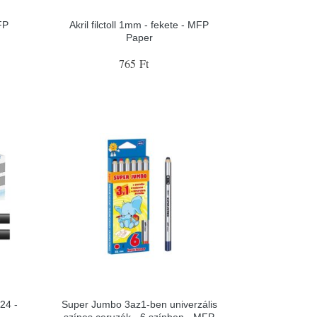
FP
Akril filctoll 1mm - fekete - MFP
Paper
765 Ft
824 -
Super Jumbo 3az1-ben univerzális
színes ceruzák - 6 színben - MFP