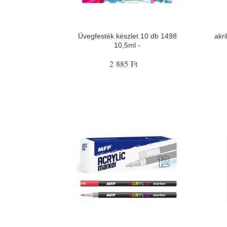
Üvegfesték készlet 10 db 1498
akri
10,5ml -
2 885 Ft