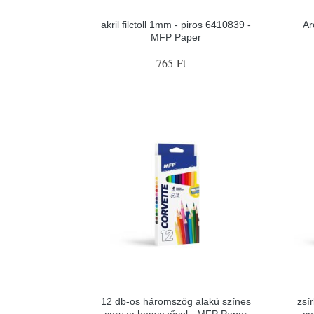
akril filctoll 1mm - piros 6410839 -
Ar
MFP Paper
765 Ft
12 db-os háromszög alakú színes
zsí
ceruza hegyezővel - MFP Paper
ce