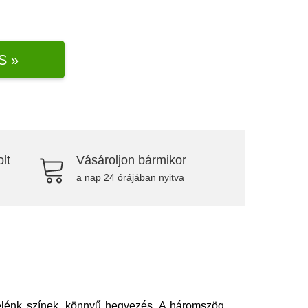
S »
lt
Vásároljon bármikor
a nap 24 órájában nyitva
élénk színek, könnyű hegyezés. A háromszög