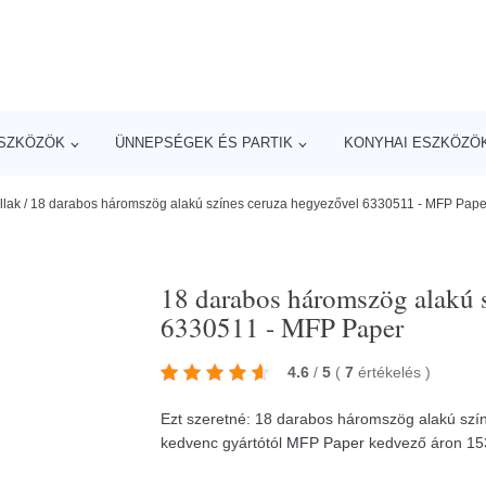
ESZKÖZÖK
ÜNNEPSÉGEK ÉS PARTIK
KONYHAI ESZKÖZÖ
llak
/
18 darabos háromszög alakú színes ceruza hegyezővel 6330511 - MFP Pape
18 darabos háromszög alakú 
6330511 - MFP Paper
4.6
/
5
(
7
értékelés
)
Ezt szeretné: 18 darabos háromszög alakú sz
kedvenc gyártótól
MFP Paper
kedvező áron 15