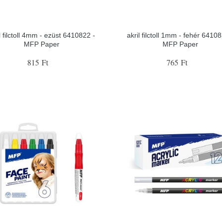
l filctoll 4mm - ezüst 6410822 -
akril filctoll 1mm - fehér 6410
MFP Paper
MFP Paper
815 Ft
765 Ft