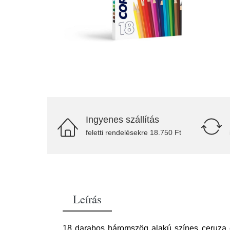
Ingyenes szállítás
feletti rendelésekre 18.750 Ft
Leírás
18 darabos háromszög alakú színes ceruza 