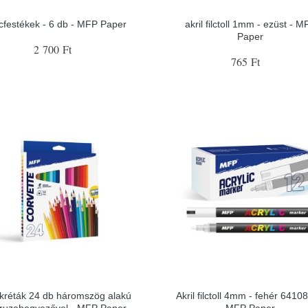
cfestékek - 6 db - MFP Paper
akril filctoll 1mm - ezüst - M
Paper
2 700 Ft
765 Ft
rkréták 24 db háromszög alakú
Akril filctoll 4mm - fehér 6410
ruzahegyezővel - MFP Paper
MFP Paper