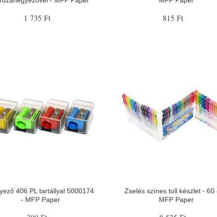
1 735 Ft
815 Ft
yező 406 PL tartállyal 5000174
Zselés színes toll készlet - 60 
- MFP Paper
MFP Paper