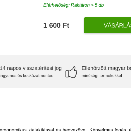
Elérhetőség: Raktáron > 5 db
1 600 Ft
VÁSÁRLÁ
14 napos visszatérítési jog
Ellenőrzött magyar bo
ingyenes és kockázatmentes
minőségi termékekkel
ergonomikus kialakítással és hegyezővel. Kényelmes fogás, 