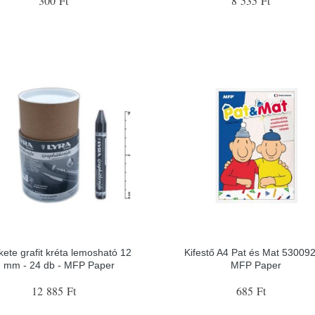
300 Ft
8 535 Ft
kete grafit kréta lemosható 12
Kifestő A4 Pat és Mat 530092
mm - 24 db - MFP Paper
MFP Paper
12 885 Ft
685 Ft