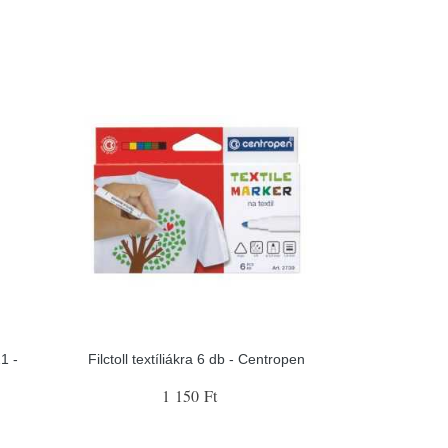
1 -
Filctoll textíliákra 6 db - Centropen
1 150 Ft