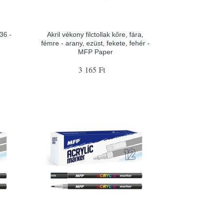
836 -
Akril vékony filctollak kőre, fára,
fémre - arany, ezüst, fekete, fehér -
MFP Paper
3 165 Ft