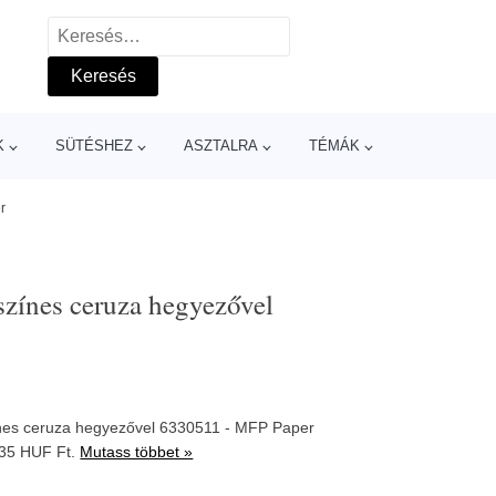
Keresés:
K
SÜTÉSHEZ
ASZTALRA
TÉMÁK
r
színes ceruza hegyezővel
ínes ceruza hegyezővel 6330511 - MFP Paper
35 HUF Ft.
Mutass többet »