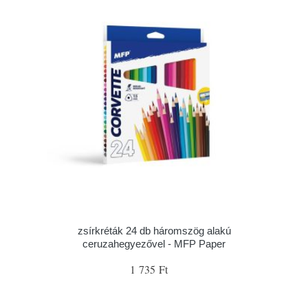
zsírkréták 24 db háromszög alakú
ceruzahegyezővel - MFP Paper
1 735 Ft