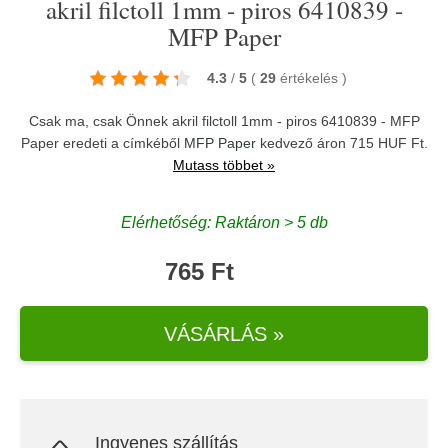
akril filctoll 1mm - piros 6410839 -
MFP Paper
4.3
/
5
(
29
értékelés
)
Csak ma, csak Önnek akril filctoll 1mm - piros 6410839 - MFP
Paper eredeti a címkéből
MFP Paper
kedvező áron 715 HUF Ft.
Mutass többet »
Elérhetőség: Raktáron > 5 db
765 Ft
VÁSÁRLÁS »
Ingyenes szállítás