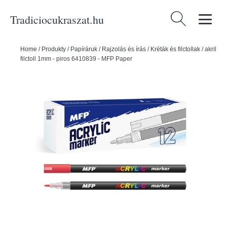
Tradiciocukraszat.hu
Keresés:
Home
/
Produkty
/
Papíráruk
/
Rajzolás és írás
/
Kréták és filctollak
/
akril
filctoll 1mm - piros 6410839 - MFP Paper