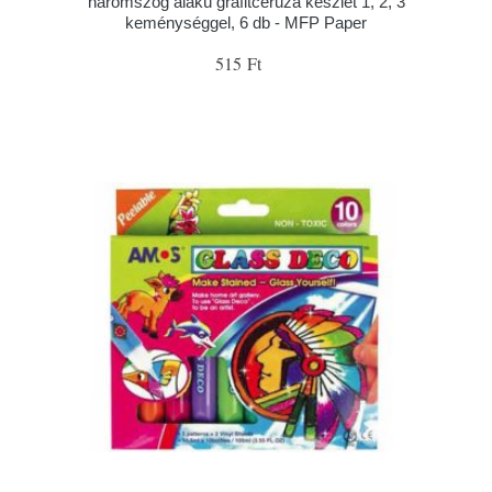
háromszög alakú grafitceruza készlet 1, 2, 3
keménységgel, 6 db - MFP Paper
515 Ft