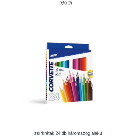
950 Ft
zsírkréták 24 db háromszög alakú