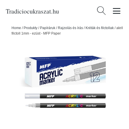
Tradiciocukraszat.hu
Keresés:
Home
/
Produkty
/
Papíráruk
/
Rajzolás és írás
/
Kréták és filctollak
/
akril
filctoll 1mm - ezüst - MFP Paper