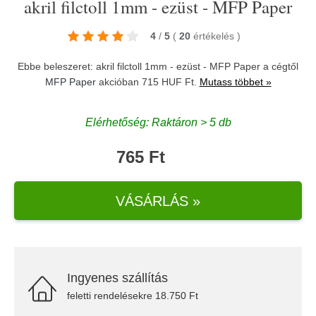
akril filctoll 1mm - ezüst - MFP Paper
4
/
5
(
20
értékelés
)
Ebbe beleszeret: akril filctoll 1mm - ezüst - MFP Paper a cégtől
MFP Paper
akcióban 715 HUF Ft.
Mutass többet »
Elérhetőség: Raktáron > 5 db
765 Ft
VÁSÁRLÁS »
Ingyenes szállítás
feletti rendelésekre 18.750 Ft