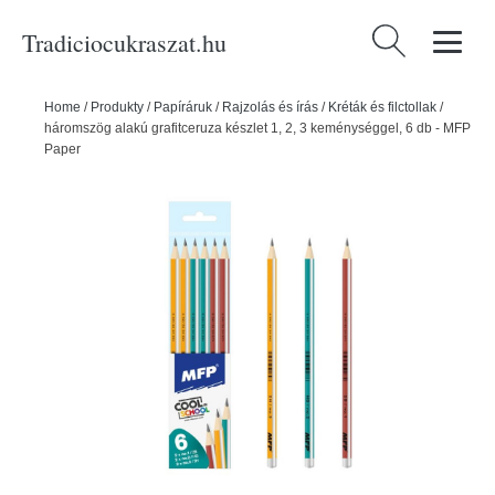
Tradiciocukraszat.hu
Keresés:
Home
/
Produkty
/
Papíráruk
/
Rajzolás és írás
/
Kréták és filctollak
/
háromszög alakú grafitceruza készlet 1, 2, 3 keménységgel, 6 db - MFP
Paper