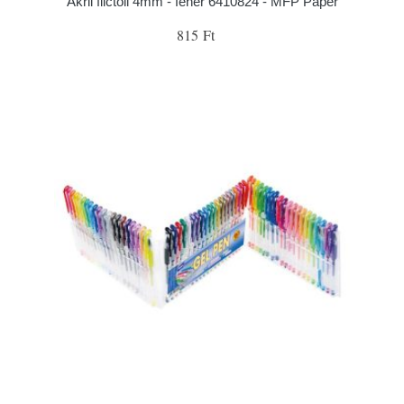
Akril filctoll 4mm - fehér 6410824 - MFP Paper
815 Ft