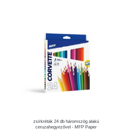
zsírkréták 24 db háromszög alakú
ceruzahegyezővel - MFP Paper