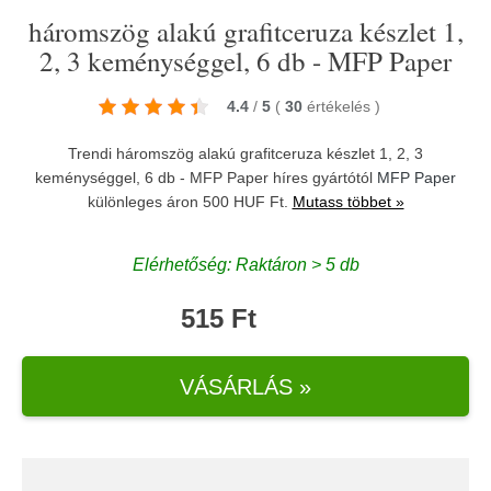
háromszög alakú grafitceruza készlet 1,
2, 3 keménységgel, 6 db - MFP Paper
4.4
/
5
(
30
értékelés
)
Trendi háromszög alakú grafitceruza készlet 1, 2, 3
keménységgel, 6 db - MFP Paper híres gyártótól
MFP Paper
különleges áron 500 HUF Ft.
Mutass többet »
Elérhetőség: Raktáron > 5 db
515 Ft
VÁSÁRLÁS »