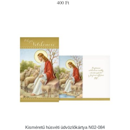
400 Ft
Kisméretű húsvéti üdvözlőkártya N02-084