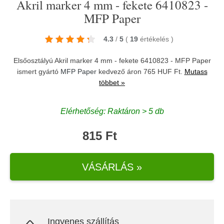
Akril marker 4 mm - fekete 6410823 -
MFP Paper
4.3
/
5
(
19
értékelés
)
Elsőosztályú Akril marker 4 mm - fekete 6410823 - MFP Paper
ismert gyártó
MFP Paper
kedvező áron 765 HUF Ft.
Mutass
többet »
Elérhetőség: Raktáron > 5 db
815 Ft
VÁSÁRLÁS »
Ingyenes szállítás