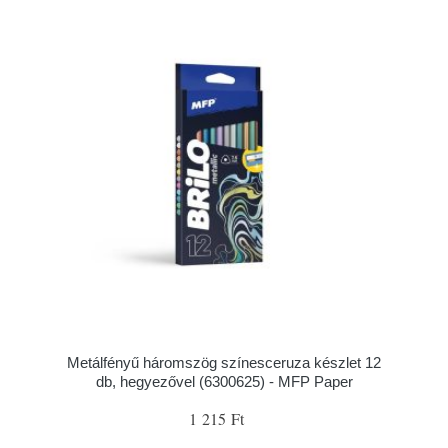
Metálfényű háromszög színesceruza készlet 12
db, hegyezővel (6300625) - MFP Paper
1 215 Ft