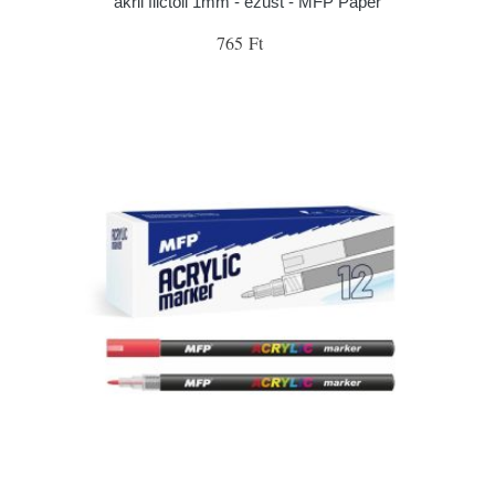
akril filctoll 1mm - ezüst - MFP Paper
765 Ft