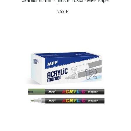
akril filctoll 1mm - piros 6410839 - MFP Paper
765 Ft