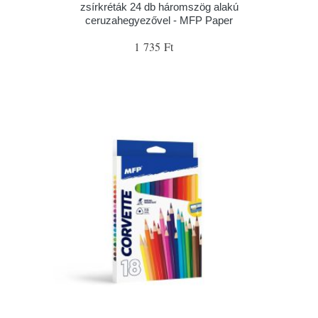
zsírkréták 24 db háromszög alakú
ceruzahegyezővel - MFP Paper
1 735 Ft