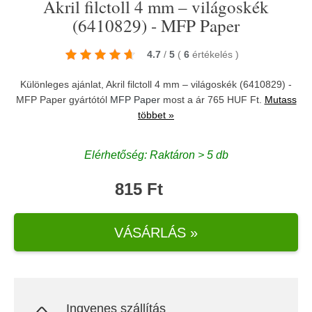
Akril filctoll 4 mm – világoskék
(6410829) - MFP Paper
4.7
/
5
(
6
értékelés
)
Különleges ajánlat, Akril filctoll 4 mm – világoskék (6410829) -
MFP Paper gyártótól
MFP Paper
most a ár 765 HUF Ft.
Mutass
többet »
Elérhetőség: Raktáron > 5 db
815 Ft
VÁSÁRLÁS »
Ingyenes szállítás