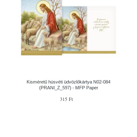
Kisméretű húsvéti üdvözlőkártya N02-084
(PRANI_Z_597) - MFP Paper
315 Ft