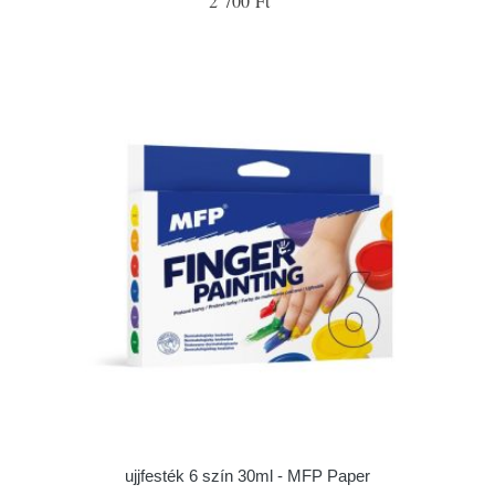
2 700 Ft
ujjfesték 6 szín 30ml - MFP Paper