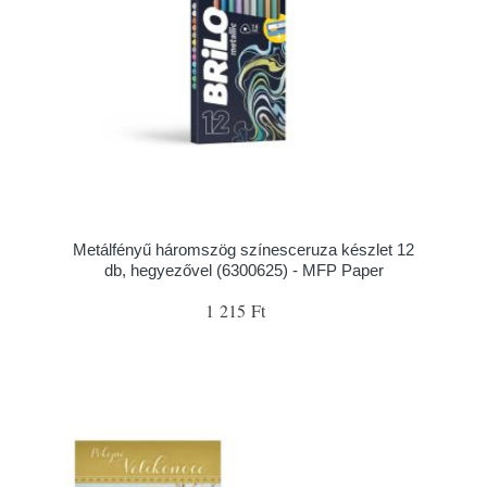
Metálfényű háromszög színesceruza készlet 12
db, hegyezővel (6300625) - MFP Paper
1 215 Ft