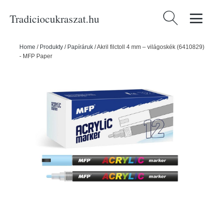
Tradiciocukraszat.hu
Keresés:
Home
/
Produkty
/
Papíráruk
/
Akril filctoll 4 mm – világoskék (6410829)
- MFP Paper