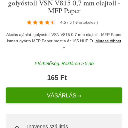
golyóstoll VSN V815 0,7 mm olajtoll -
MFP Paper
4.5
/
5
(
6
értékelés
)
Akciós ajánlat: golyóstoll VSN V815 0,7 mm olajtoll - MFP Paper
ismert gyártó
MFP Paper
most a ár 165 HUF Ft.
Mutass többet
»
Elérhetőség: Raktáron > 5 db
165 Ft
VÁSÁRLÁS »
Ingyenes szállítás