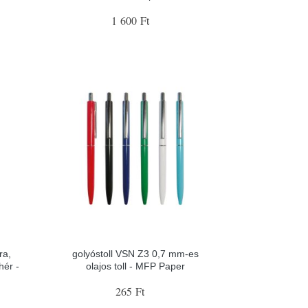
1 600 Ft
ra,
golyóstoll VSN Z3 0,7 mm-es
hér -
olajos toll - MFP Paper
265 Ft