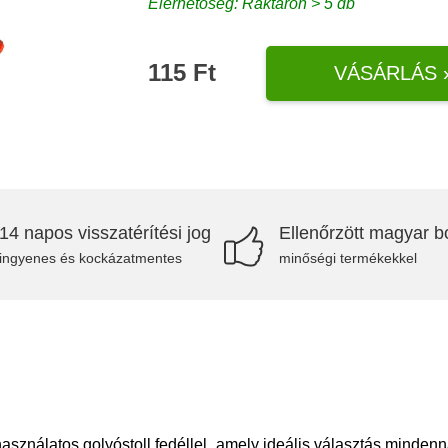
Elérhetőség: Raktáron > 5 db
115 Ft
VÁSÁRLÁS 
14 napos visszatérítési jog
Ellenőrzött magyar bo
ingyenes és kockázatmentes
minőségi termékekkel
asználatos golyóstoll fedéllel, amely ideális választás mindenna