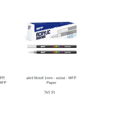
 PP,
akril filctoll 1mm - ezüst - MFP
 MFP
Paper
765 Ft