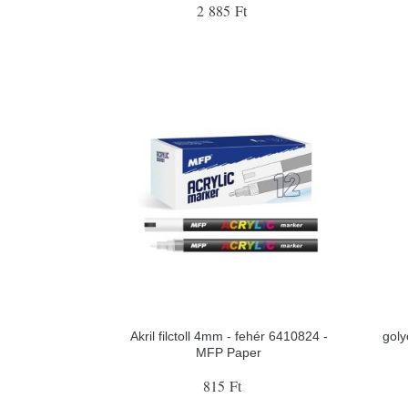
2 885 Ft
Akril filctoll 4mm - fehér 6410824 -
goly
MFP Paper
815 Ft