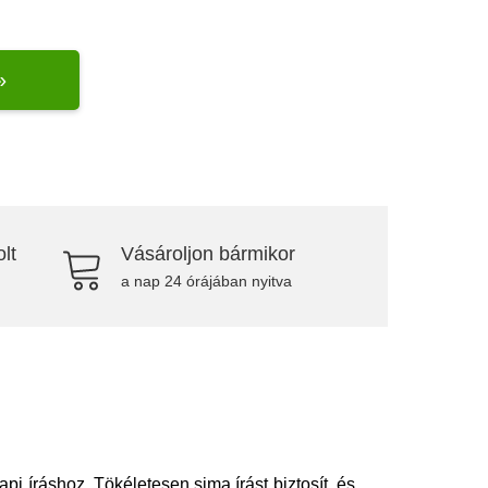
»
lt
Vásároljon bármikor
a nap 24 órájában nyitva
pi íráshoz. Tökéletesen sima írást biztosít, és