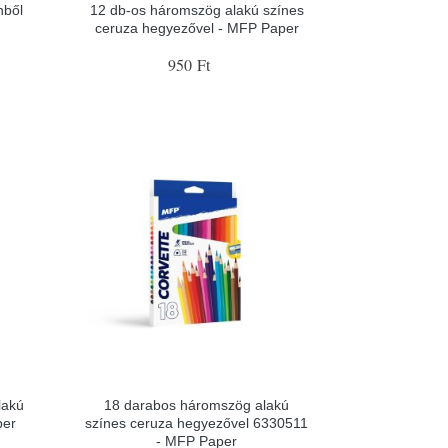
nből
12 db-os háromszög alakú színes
ceruza hegyezővel - MFP Paper
950 Ft
lakú
18 darabos háromszög alakú
per
színes ceruza hegyezővel 6330511
- MFP Paper