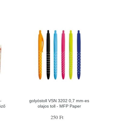
-
golyóstoll VSN 3202 0,7 mm-es
öző
olajos toll - MFP Paper
250 Ft