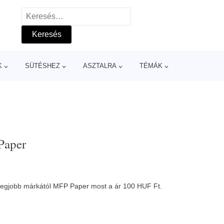
Keresés:
K
SÜTÉSHEZ
ASZTALRA
TÉMÁK
 Paper
 legjobb márkától
MFP Paper
most a ár 100 HUF Ft.