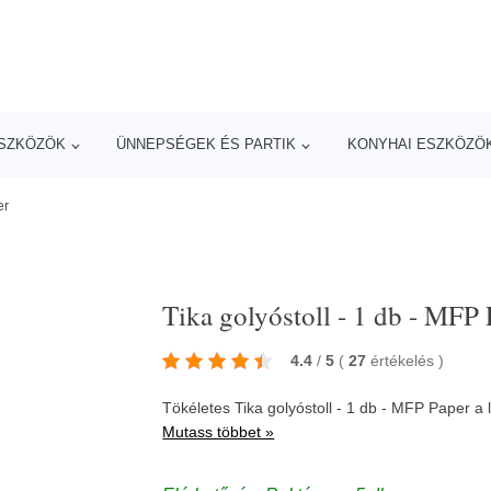
ESZKÖZÖK
ÜNNEPSÉGEK ÉS PARTIK
KONYHAI ESZKÖZÖ
er
Tika golyóstoll - 1 db - MFP
4.4
/
5
(
27
értékelés
)
Tökéletes Tika golyóstoll - 1 db - MFP Paper a
Mutass többet »