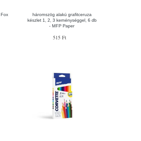
 Fox
háromszög alakú grafitceruza
r
készlet 1, 2, 3 keménységgel, 6 db
- MFP Paper
515 Ft