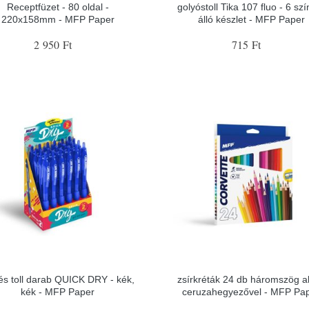
Receptfüzet - 80 oldal -
golyóstoll Tika 107 fluo - 6 szí
220x158mm - MFP Paper
álló készlet - MFP Paper
2 950 Ft
715 Ft
és toll darab QUICK DRY - kék,
zsírkréták 24 db háromszög a
kék - MFP Paper
ceruzahegyezővel - MFP Pa