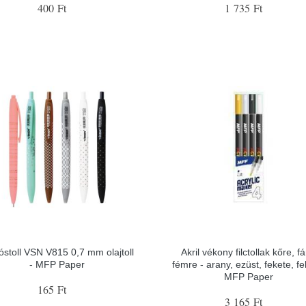
400 Ft
1 735 Ft
óstoll VSN V815 0,7 mm olajtoll
Akril vékony filctollak kőre, fá
- MFP Paper
fémre - arany, ezüst, fekete, fe
MFP Paper
165 Ft
3 165 Ft