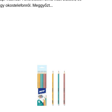
agy okostelefonról. Meggyőzt
...