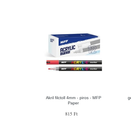
Akril filctoll 4mm - piros - MFP
g
Paper
815 Ft