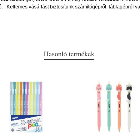
ó. Kellemes vásárlást biztosítunk számítógépről, táblagépről v
Hasonló termékek