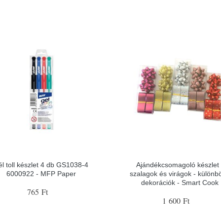
él toll készlet 4 db GS1038-4
Ajándékcsomagoló készlet 
6000922 - MFP Paper
szalagok és virágok - különb
dekorációk - Smart Cook
765 Ft
1 600 Ft