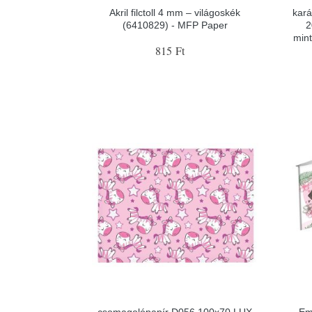
Akril filctoll 4 mm – világoskék
kará
(6410829) - MFP Paper
2
min
815 Ft