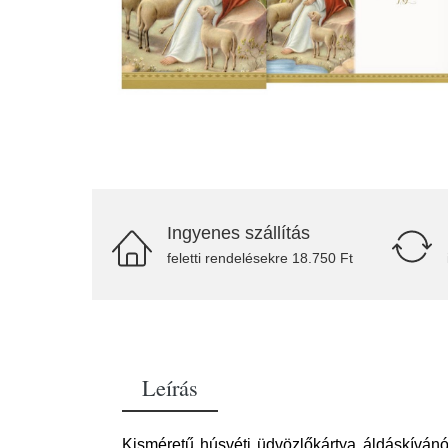
Ingyenes szállítás
feletti rendelésekre 18.750 Ft
Leírás
Kisméretű húsvéti üdvözlőkártya áldáskívánó