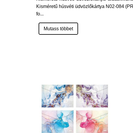
Kisméretű húsvéti üdvözlőkártya N02-084 (PRA
fo
...
Mutass többet