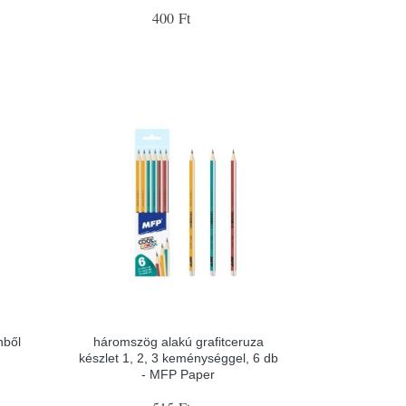
400 Ft
nből
háromszög alakú grafitceruza
készlet 1, 2, 3 keménységgel, 6 db
- MFP Paper