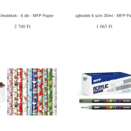
cfestékek - 6 db - MFP Paper
ujjfesték 6 szín 30ml - MFP P
2 700 Ft
1 065 Ft