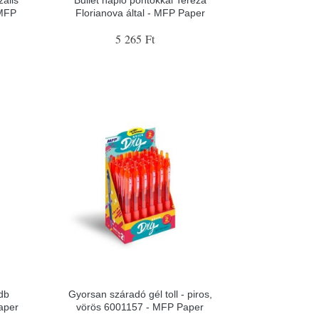
ális
Bullet napló pontokkal Tereza
 MFP
Florianova által - MFP Paper
5 265 Ft
 db
Gyorsan száradó gél toll - piros,
aper
vörös 6001157 - MFP Paper