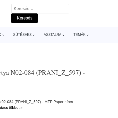
Keresés:
K
SÜTÉSHEZ
ASZTALRA
TÉMÁK
ártya N02-084 (PRANI_Z_597) -
a N02-084 (PRANI_Z_597) - MFP Paper híres
tass többet »