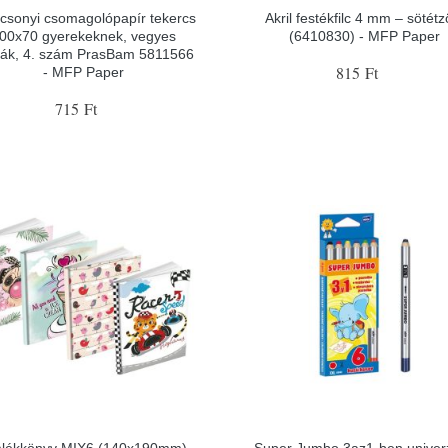
csonyi csomagolópapír tekercs
Akril festékfilc 4 mm – sötétz
00x70 gyerekeknek, vegyes
(6410830) - MFP Paper
ták, 4. szám PrasBam 5811566
815 Ft
- MFP Paper
715 Ft