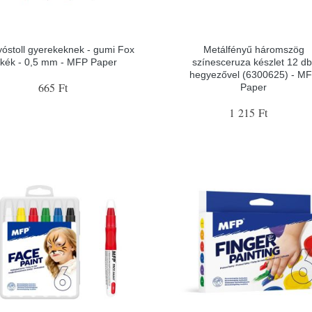
yóstoll gyerekeknek - gumi Fox
Metálfényű háromszög
kék - 0,5 mm - MFP Paper
színesceruza készlet 12 db
hegyezővel (6300625) - M
665 Ft
Paper
1 215 Ft