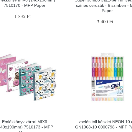
lékkönyv MIX6 (140x190mm)
Super Jumbo 3az1-ben univerz
7510170 - MFP Paper
színes ceruzák - 6 színben -
Paper
1 835 Ft
3 400 Ft
Emlékkönyv zárral MIX6
zselés toll készlet NEON 10
140x190mm) 7510173 - MFP
GN1068-10 6000798 - MFP P