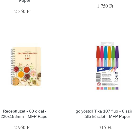
Paper
1 750 Ft
2 350 Ft
Receptfüzet - 80 oldal -
golyóstoll Tika 107 fluo - 6 szí
220x158mm - MFP Paper
álló készlet - MFP Paper
2 950 Ft
715 Ft