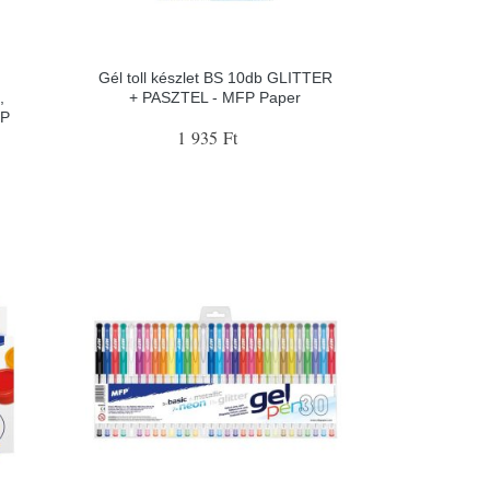
Gél toll készlet BS 10db GLITTER
,
+ PASZTEL - MFP Paper
FP
1 935 Ft