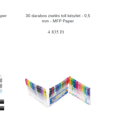
aper
30 darabos zselés toll készlet - 0,5
mm - MFP Paper
4 835 Ft