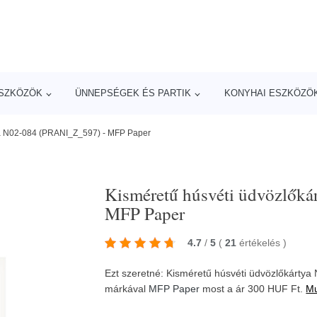
ESZKÖZÖK
ÜNNEPSÉGEK ÉS PARTIK
KONYHAI ESZKÖZÖ
ya N02-084 (PRANI_Z_597) - MFP Paper
Kisméretű húsvéti üdvözlők
MFP Paper
4.7
/
5
(
21
értékelés
)
Ezt szeretné: Kisméretű húsvéti üdvözlőkárty
márkával
MFP Paper
most a ár 300 HUF Ft.
Mu