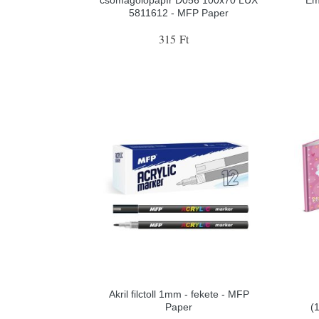
csomagolópapír D056 100x70 LUX
Em
5811612 - MFP Paper
315 Ft
Akril filctoll 1mm - fekete - MFP
Paper
(