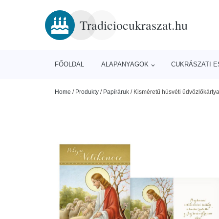
Tradiciocukraszat.hu
FŐOLDAL
ALAPANYAGOK
CUKRÁSZATI 
Home
/
Produkty
/
Papíráruk
/
Kisméretű húsvéti üdvözlőkárt