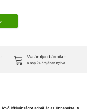
»
lt
Vásároljon bármikor
a nap 24 órájában nyitva
l jövő jókívánságot adnál át az ünnepekre. A