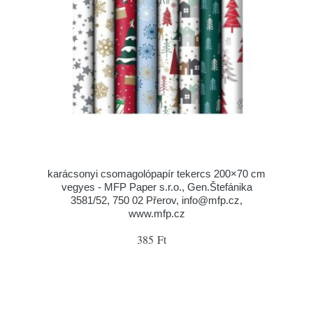
karácsonyi csomagolópapír tekercs 200×70 cm
vegyes - MFP Paper s.r.o., Gen.Štefánika
3581/52, 750 02 Přerov, info@mfp.cz,
www.mfp.cz
385 Ft