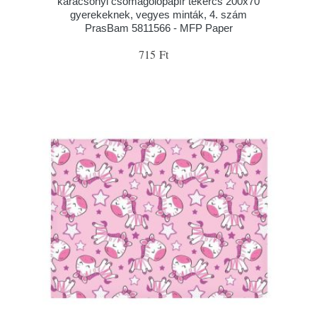
karácsonyi csomagolópapír tekercs 200x70
gyerekeknek, vegyes minták, 4. szám
PrasBam 5811566 - MFP Paper
715 Ft