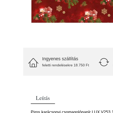
Ingyenes szállítás
feletti rendelésekre 18.750 Ft
Leírás
Piros karácsonyi csomagolópapír LUX V253 1