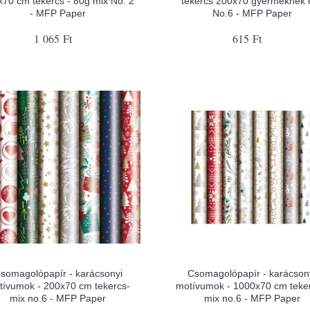
x70 cm tekercs - 80g mix No. 2
tekercs 200x70 gyermeknek 
- MFP Paper
No.6 - MFP Paper
1 065 Ft
615 Ft
somagolópapír - karácsonyi
Csomagolópapír - karácson
tívumok - 200x70 cm tekercs-
motívumok - 1000x70 cm teker
mix no.6 - MFP Paper
mix no.6 - MFP Paper