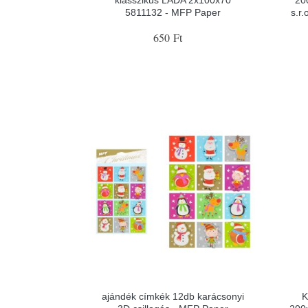
klasszikus LADA 2x100x70
20
5811132 - MFP Paper
s.r
650 Ft
ajándék címkék 12db karácsonyi
K