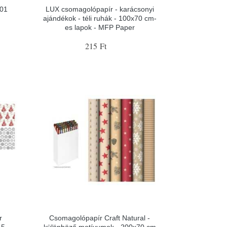
001
LUX csomagolópapír - karácsonyi
ajándékok - téli ruhák - 100x70 cm-
es lapok - MFP Paper
215 Ft
r
Csomagolópapír Craft Natural -