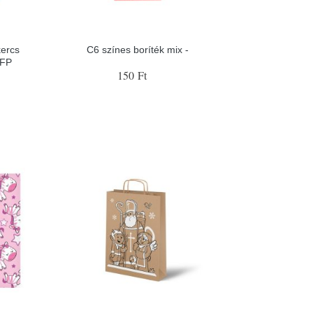
kercs
C6 színes boríték mix -
MFP
150 Ft