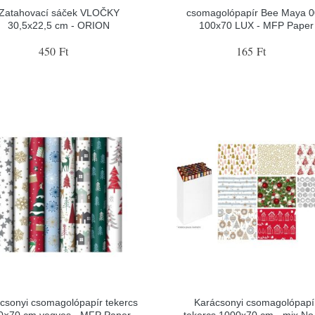
Zatahovací sáček VLOČKY
csomagolópapír Bee Maya 
30,5x22,5 cm - ORION
100x70 LUX - MFP Paper
450 Ft
165 Ft
csonyi csomagolópapír tekercs
Karácsonyi csomagolópapí