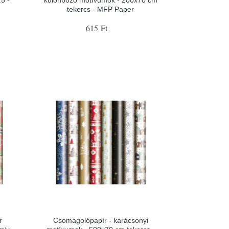
5 -
különböző motívumok - 200x70 cm
tekercs - MFP Paper
615 Ft
r
Csomagolópapír - karácsonyi