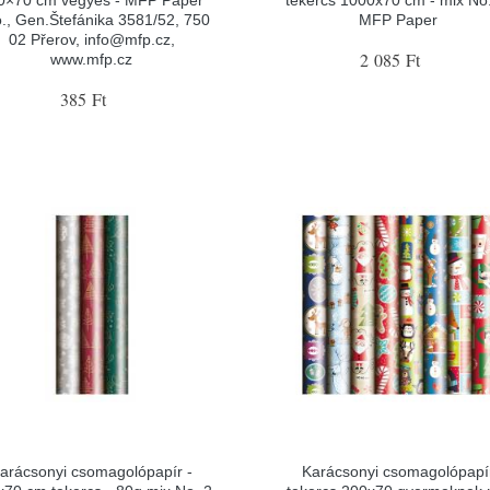
0×70 cm vegyes - MFP Paper
tekercs 1000x70 cm - mix No.
.o., Gen.Štefánika 3581/52, 750
MFP Paper
02 Přerov, info@mfp.cz,
2 085 Ft
www.mfp.cz
385 Ft
arácsonyi csomagolópapír -
Karácsonyi csomagolópapí