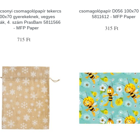
csonyi csomagolópapír tekercs
csomagolópapír D056 100x70
00x70 gyerekeknek, vegyes
5811612 - MFP Paper
ták, 4. szám PrasBam 5811566
315 Ft
- MFP Paper
715 Ft