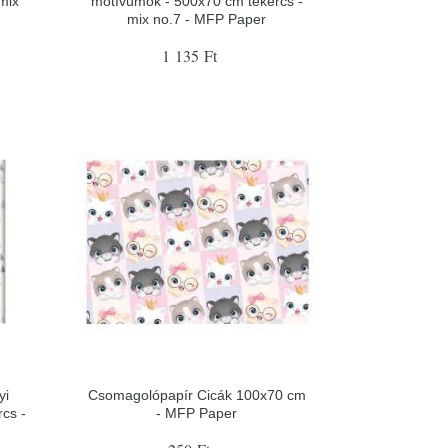
mix
motívumok - 500x70 cm tekercs -
mix no.7 - MFP Paper
1 135 Ft
yi
Csomagolópapír Cicák 100x70 cm
cs -
- MFP Paper