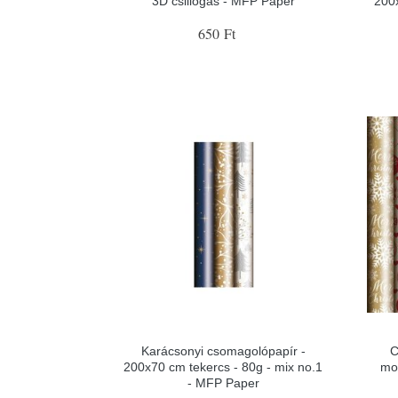
3D csillogás - MFP Paper
200
650 Ft
Karácsonyi csomagolópapír -
C
200x70 cm tekercs - 80g - mix no.1
mo
- MFP Paper