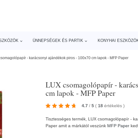
ESZKÖZÖK
ÜNNEPSÉGEK ÉS PARTIK
KONYHAI ESZKÖZÖ
somagolópapír - karácsonyi ajándékok piros - 100x70 cm lapok - MFP Paper
LUX csomagolópapír - karács
cm lapok - MFP Paper
4.7
/
5
(
18
értékelés
)
Tisztességes termék, LUX csomagolópapír - ka
Paper amit a márkától veszünk
MFP Paper
ked