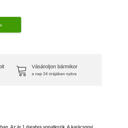
»
lt
Vásároljon bármikor
a nap 24 órájában nyitva
n. Az ár 1 darabra vonatkozik. A karácsonyi