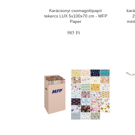
Karácsonyi csomagolópapír
kará
tekercs LUX 5x100x70 cm - MFP
2
Paper
min
985 Ft