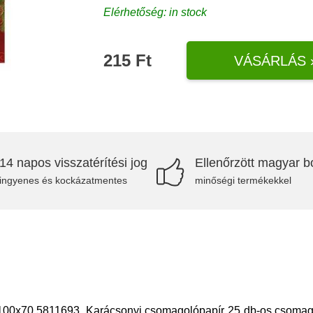
Elérhetőség: in stock
215 Ft
VÁSÁRLÁS 
14 napos visszatérítési jog
Ellenőrzött magyar bo
ingyenes és kockázatmentes
minőségi termékekkel
00x70 5811693. Karácsonyi csomagolópapír 25 db-os csomagba