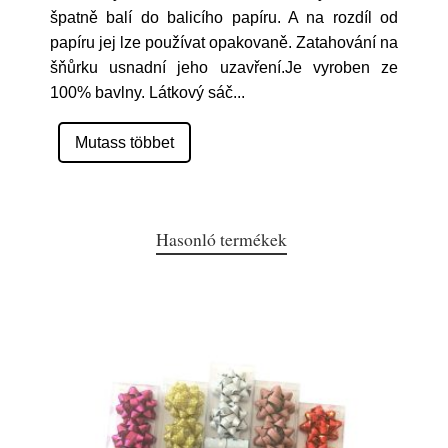
špatně balí do balicího papíru. A na rozdíl od
papíru jej lze používat opakovaně. Zatahování na
šňůrku usnadní jeho uzavření.Je vyroben ze
100% bavlny. Látkový sáč
...
Mutass többet
Hasonló termékek