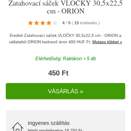
Zatahovací sáček VLOČKY 30,5x22,5
cm - ORION
4
/
5
(
15
értékelés
)
Eredeti Zatahovací sáček VLOČKY 30,5x22,5 cm - ORION a
vállalattól
ORION
kedvező áron 400 HUF Ft.
Mutass többet »
Elérhetőség: Raktáron > 5 db
450 Ft
VÁSÁRLÁS »
Ingyenes szállítás
feletti rendelésekre 18.750 Ft