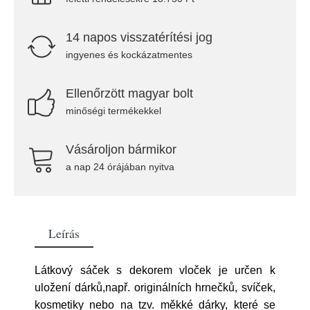
14 napos visszatérítési jog
ingyenes és kockázatmentes
Ellenőrzött magyar bolt
minőségi termékekkel
Vásároljon bármikor
a nap 24 órájában nyitva
Leírás
Látkový sáček s dekorem vloček je určen k
uložení dárků,např. originálních hrnečků, svíček,
kosmetiky nebo na tzv. měkké dárky, které se