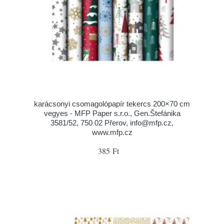
karácsonyi csomagolópapír tekercs 200×70 cm
vegyes - MFP Paper s.r.o., Gen.Štefánika
3581/52, 750 02 Přerov, info@mfp.cz,
www.mfp.cz
385 Ft