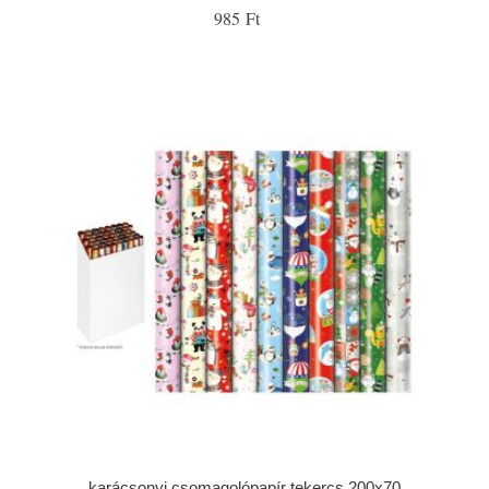
985 Ft
karácsonyi csomagolópapír tekercs 200x70