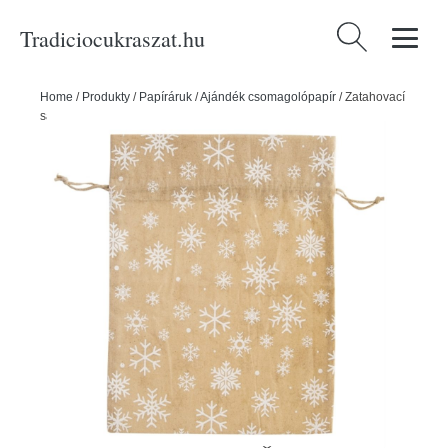
Tradiciocukraszat.hu
Keresés:
Home
/
Produkty
/
Papíráruk
/
Ajándék csomagolópapír
/
Zatahovací
sáček VLOČKY 30,5x22,5 cm - ORION