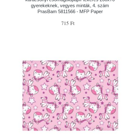
gyerekeknek, vegyes minták, 4. szám
PrasBam 5811566 - MFP Paper
715 Ft