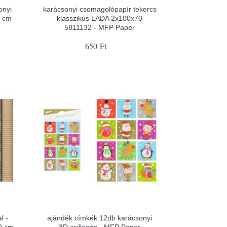
onyi
karácsonyi csomagolópapír tekercs
0 cm-
klasszikus LADA 2x100x70
5811132 - MFP Paper
650 Ft
l -
ajándék címkék 12db karácsonyi