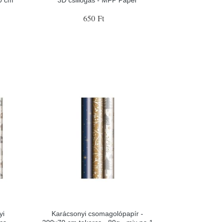
0 cm
3D csillogás - MFP Paper
650 Ft
yi
Karácsonyi csomagolópapír -