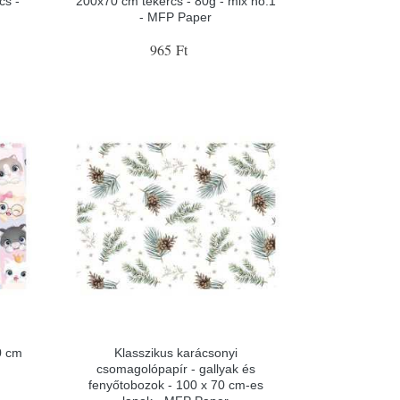
cs -
200x70 cm tekercs - 80g - mix no.1
- MFP Paper
965 Ft
0 cm
Klasszikus karácsonyi
csomagolópapír - gallyak és
fenyőtobozok - 100 x 70 cm-es