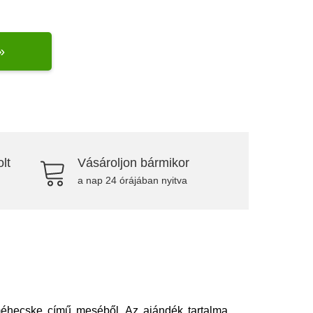
»
lt
Vásároljon bármikor
a nap 24 órájában nyitva
hecske című meséből. Az ajándék tartalma