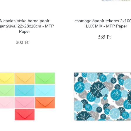
Nicholas táska barna papír
csomagolópapír tekercs 2x10
gantyúval 22x28x10cm - MFP
LUX MIX - MFP Paper
Paper
565 Ft
200 Ft