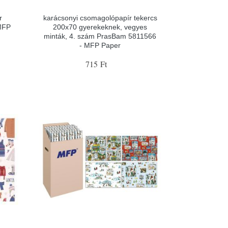
r
karácsonyi csomagolópapír tekercs
MFP
200x70 gyerekeknek, vegyes
minták, 4. szám PrasBam 5811566
- MFP Paper
715 Ft