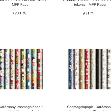
kercs 1000x70 cm - mix No.5 -
különböző motívumok - 200x7
MFP Paper
tekercs - MFP Paper
2 085 Ft
615 Ft
Karácsonyi csomagolópapír
Csomagolópapír - karácson