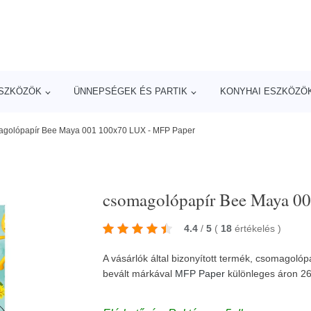
ESZKÖZÖK
ÜNNEPSÉGEK ÉS PARTIK
KONYHAI ESZKÖZÖ
agolópapír Bee Maya 001 100x70 LUX - MFP Paper
csomagolópapír Bee Maya 0
4.4
/
5
(
18
értékelés
)
A vásárlók által bizonyított termék, csomago
bevált márkával
MFP Paper
különleges áron 2