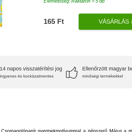
Elérhetőség: Raktáron > 5 db
165 Ft
VÁSÁRLÁS 
14 napos visszatérítési jog
Ellenőrzött magyar bo
ingyenes és kockázatmentes
minőségi termékekkel
somagolópapír gyermekmotívummal a népszerű Május a mé