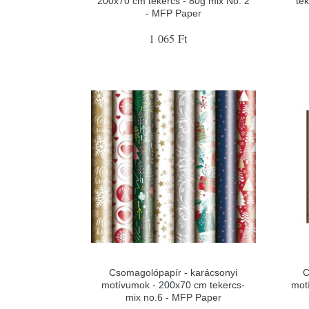
200x70 cm tekercs - 80g mix No. 2
te
- MFP Paper
1 065 Ft
Csomagolópapír - karácsonyi
C
motívumok - 200x70 cm tekercs-
mot
mix no.6 - MFP Paper