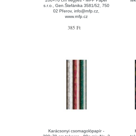
200×70 cm vegyes - MFP Paper
te
s.r.o., Gen.Štefánika 3581/52, 750
02 Přerov, info@mfp.cz,
www.mfp.cz
385 Ft
Karácsonyi csomagolópapír -