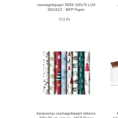
csomagolópapír D056 100x70 LUX
5811612 - MFP Paper
315 Ft
karácsonyi csomagolópapír tekercs