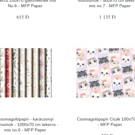
kercs 200x70 gyermeknek mix
motívumok - 500x70 cm teker
No.6 - MFP Paper
mix no.7 - MFP Paper
615 Ft
1 135 Ft
somagolópapír - karácsonyi
Csomagolópapír Cicák 100x7
ívumok - 1000x70 cm tekercs -
- MFP Paper
mix no.6 - MFP Paper