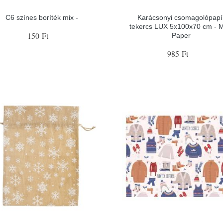
C6 színes boríték mix -
Karácsonyi csomagolópapí
tekercs LUX 5x100x70 cm - 
150 Ft
Paper
985 Ft