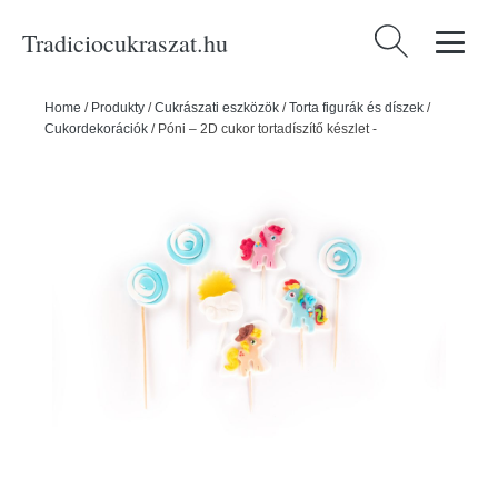
Tradiciocukraszat.hu
Keresés:
Home
/
Produkty
/
Cukrászati eszközök
/
Torta figurák és díszek
/
Cukordekorációk
/
Póni – 2D cukor tortadíszítő készlet -