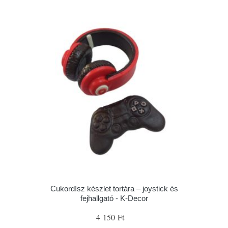
Cukordísz készlet tortára – joystick és
fejhallgató - K-Decor
4 150 Ft