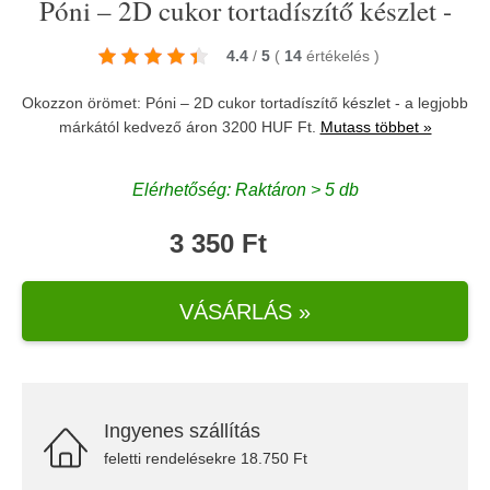
Póni – 2D cukor tortadíszítő készlet -
4.4
/
5
(
14
értékelés
)
Okozzon örömet: Póni – 2D cukor tortadíszítő készlet - a legjobb
márkától kedvező áron 3200 HUF Ft.
Mutass többet »
Elérhetőség: Raktáron > 5 db
3 350 Ft
VÁSÁRLÁS »
Ingyenes szállítás
feletti rendelésekre 18.750 Ft