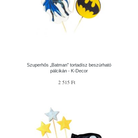
Szuperhős „Batman” tortadísz beszúrható
pálcikán - K-Decor
2 515 Ft