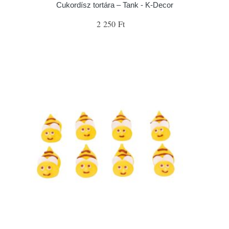
Cukordísz tortára – Tank - K-Decor
2 250 Ft