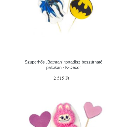
Szuperhős „Batman” tortadísz beszúrható
pálcikán - K-Decor
2 515 Ft