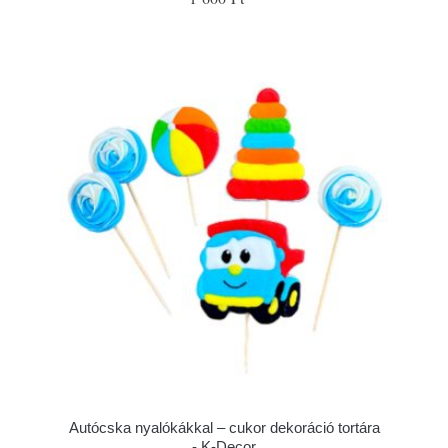
Autócska nyalókákkal – cukor dekoráció tortára
- K-Decor