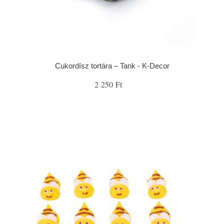
Cukordísz tortára – Tank - K-Decor
2 250 Ft