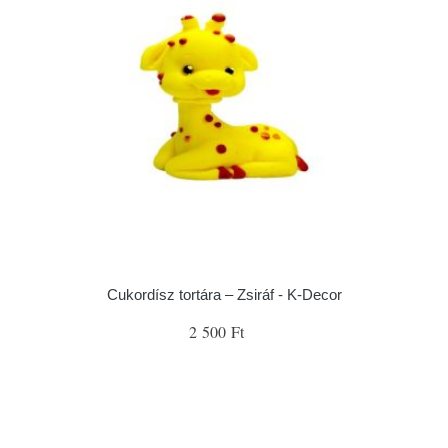
Cukordísz tortára – Zsiráf - K-Decor
2 500 Ft