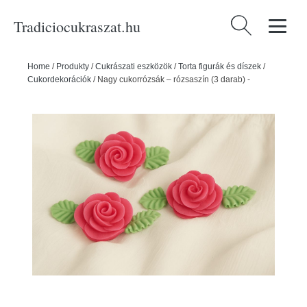
Tradiciocukraszat.hu
Keresés:
Home
/
Produkty
/
Cukrászati eszközök
/
Torta figurák és díszek
/
Cukordekorációk
/
Nagy cukorrózsák – rózsaszín (3 darab) -