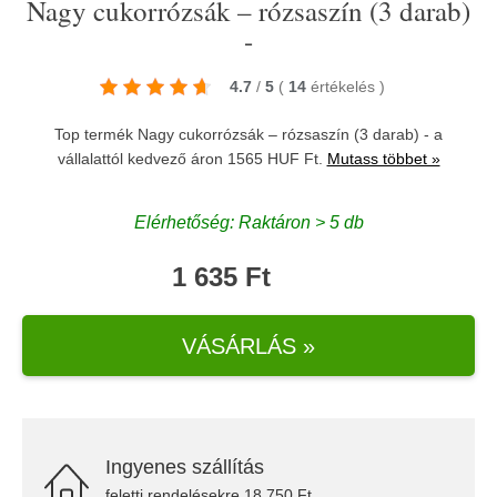
Nagy cukorrózsák – rózsaszín (3 darab)
-
4.7
/
5
(
14
értékelés
)
Top termék Nagy cukorrózsák – rózsaszín (3 darab) - a
vállalattól kedvező áron 1565 HUF Ft.
Mutass többet »
Elérhetőség: Raktáron > 5 db
1 635 Ft
VÁSÁRLÁS »
Ingyenes szállítás
feletti rendelésekre 18.750 Ft