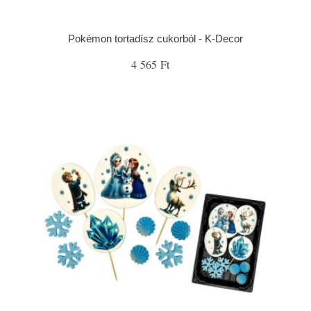
Pokémon tortadísz cukorból - K-Decor
4 565 Ft