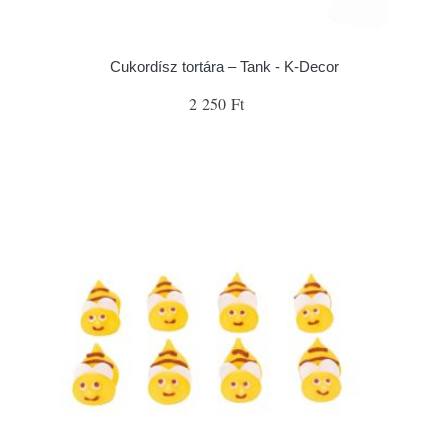
Cukordísz tortára – Tank - K-Decor
2 250 Ft