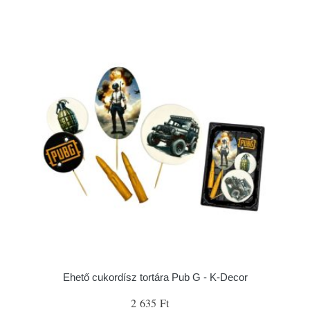
Ehető cukordísz tortára Pub G - K-Decor
2 635 Ft