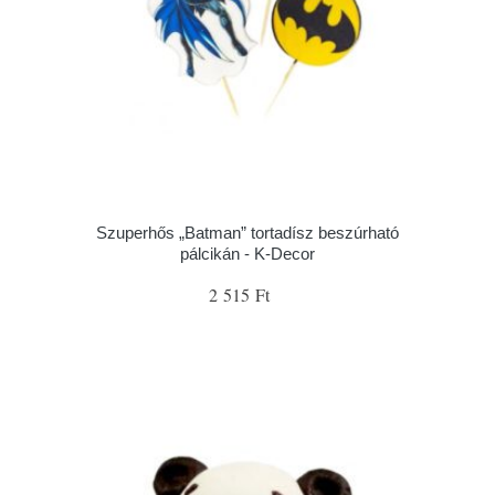
Szuperhős „Batman” tortadísz beszúrható
pálcikán - K-Decor
2 515 Ft