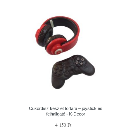
Cukordísz készlet tortára – joystick és
fejhallgató - K-Decor
4 150 Ft