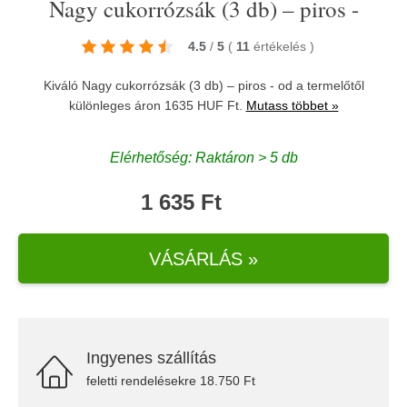
Nagy cukorrózsák (3 db) – piros -
4.5
/
5
(
11
értékelés
)
Kiváló Nagy cukorrózsák (3 db) – piros - od a termelőtől
különleges áron 1635 HUF Ft.
Mutass többet »
Elérhetőség: Raktáron > 5 db
1 635 Ft
VÁSÁRLÁS »
Ingyenes szállítás
feletti rendelésekre 18.750 Ft