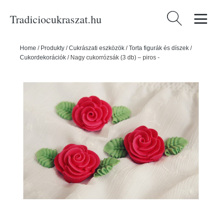
Tradiciocukraszat.hu
Keresés:
Home
/
Produkty
/
Cukrászati eszközök
/
Torta figurák és díszek
/
Cukordekorációk
/
Nagy cukorrózsák (3 db) – piros -