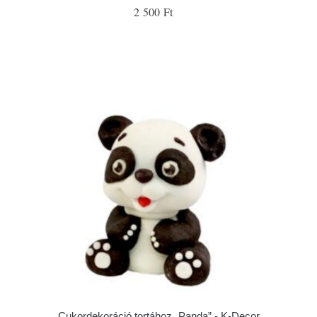
2 500 Ft
Cukordekoráció tortához „Panda” - K-Decor