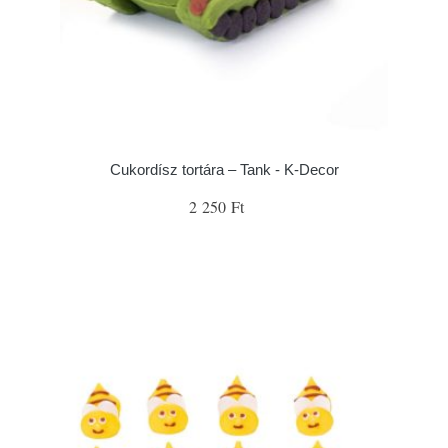
Cukordísz tortára – Tank - K-Decor
2 250 Ft