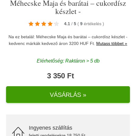
Méhecske Maja és barátai – cukordísz
készlet -
4.1
/
5
(
9
értékelés
)
Na ez betalál: Méhecske Maja és barátai – cukordísz készlet -
kedvenc márkák kedvező áron 3200 HUF Ft.
Mutass többet »
Elérhetőség: Raktáron > 5 db
3 350 Ft
VÁSÁRLÁS »
Ingyenes szállítás
feletti rendelésekre 18.750 Ft