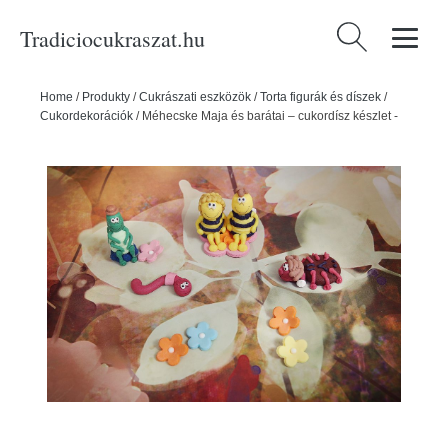
Tradiciocukraszat.hu
Keresés:
Home
/
Produkty
/
Cukrászati eszközök
/
Torta figurák és díszek
/
Cukordekorációk
/
Méhecske Maja és barátai – cukordísz készlet -