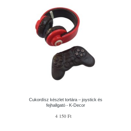
Cukordísz készlet tortára – joystick és
fejhallgató - K-Decor
4 150 Ft