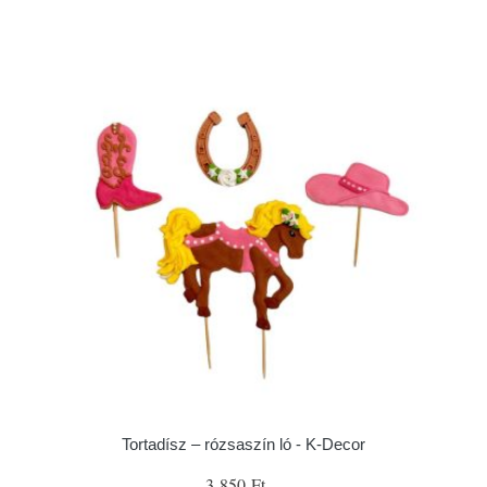
Tortadísz – rózsaszín ló - K-Decor
3 850 Ft