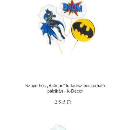
Szuperhős „Batman” tortadísz beszúrható
pálcikán - K-Decor
2 515 Ft