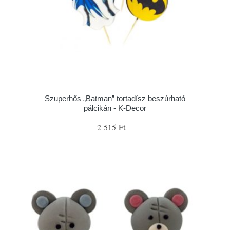
Szuperhős „Batman” tortadísz beszúrható
pálcikán - K-Decor
2 515 Ft