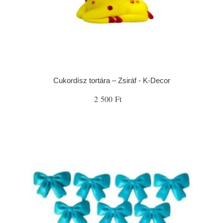
Cukordísz tortára – Zsiráf - K-Decor
2 500 Ft