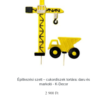
Építkezési szett – cukordíszek tortára: daru és
markoló - K-Decor
2 900 Ft