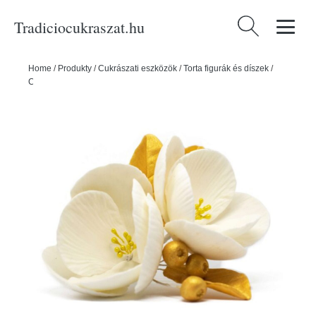
Tradiciocukraszat.hu
Keresés:
Home
/
Produkty
/
Cukrászati eszközök
/
Torta figurák és díszek
/
Cukordekorációk
/
Magnólia csokor -