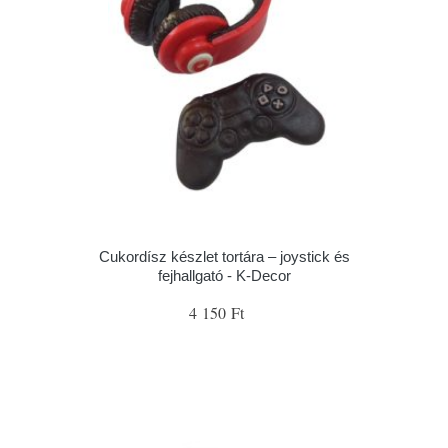
Cukordísz készlet tortára – joystick és
fejhallgató - K-Decor
4 150 Ft