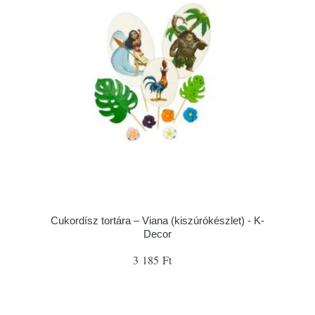
Cukordísz tortára – Viana (kiszúrókészlet) - K-
Decor
3 185 Ft