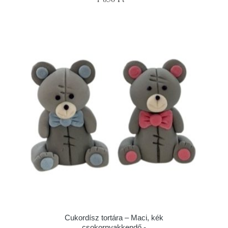
Cukordísz tortára – Maci, kék
csokornyakkendő -