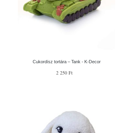
Cukordísz tortára – Tank - K-Decor
2 250 Ft