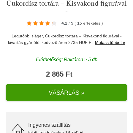
Cukordísz tortára – Kisvakond figurával
-
4.2
/
5
(
15
értékelés
)
Legutóbbi sláger, Cukordísz tortára – Kisvakond figurával -
kivalitás gyártótól kedvező áron 2735 HUF Ft.
Mutass többet »
Elérhetőség: Raktáron > 5 db
2 865 Ft
VÁSÁRLÁS »
Ingyenes szállítás
feletti rendelésekre 18.750 Ft