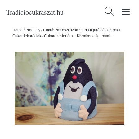
Tradiciocukraszat.hu
Keresés:
Home
/
Produkty
/
Cukrászati eszközök
/
Torta figurák és díszek
/
Cukordekorációk
/
Cukordísz tortára – Kisvakond figurával -