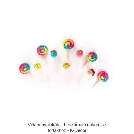
Vidám nyalókák – beszúrható cukordísz
tortákhoz - K-Decor