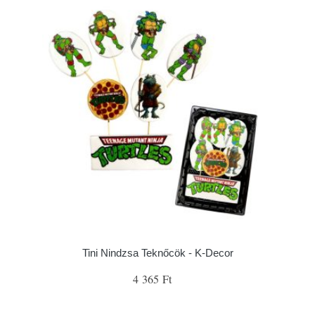
Tini Nindzsa Teknőcök - K-Decor
4 365 Ft