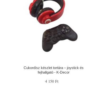
Cukordísz készlet tortára – joystick és
fejhallgató - K-Decor
4 150 Ft