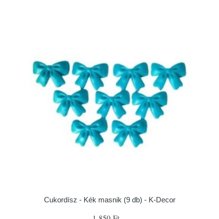
Cukordísz - Kék masnik (9 db) - K-Decor
1 850 Ft