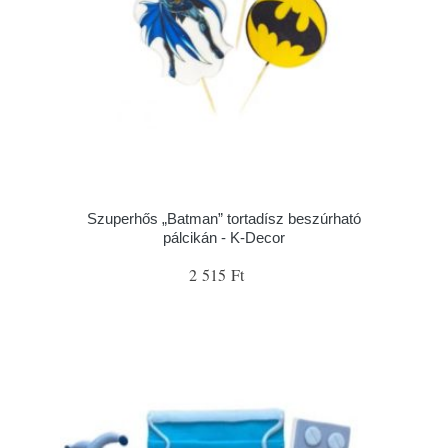
Szuperhős „Batman” tortadísz beszúrható
pálcikán - K-Decor
2 515 Ft