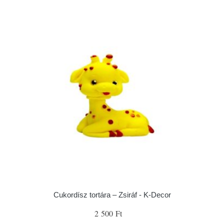
Cukordísz tortára – Zsiráf - K-Decor
2 500 Ft