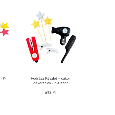
- K-
Fodrász Készlet – cukor
dekorációk - K-Decor
4 635 Ft