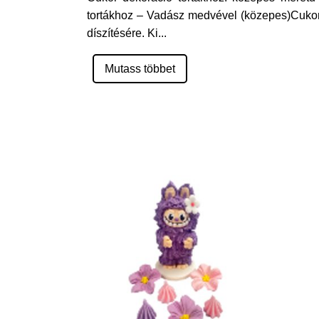
tortákhoz – Vadász medvével (közepes)Cukor
díszítésére. Ki
...
Mutass többet