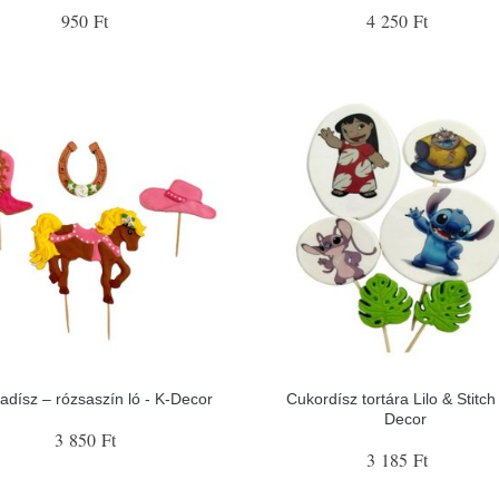
950 Ft
4 250 Ft
tadísz – rózsaszín ló - K-Decor
Cukordísz tortára Lilo & Stitch 
Decor
3 850 Ft
3 185 Ft