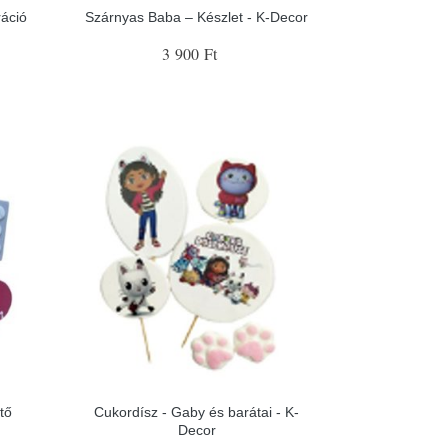
ráció
Szárnyas Baba – Készlet - K-Decor
3 900 Ft
tő
Cukordísz - Gaby és barátai - K-
Decor