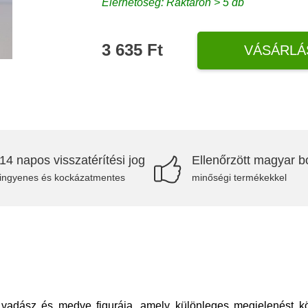
Elérhetőség: Raktáron > 5 db
3 635 Ft
VÁSÁRLÁ
14 napos visszatérítési jog
Ellenőrzött magyar bo
ingyenes és kockázatmentes
minőségi termékekkel
 vadász és medve figurája, amely különleges megjelenést 