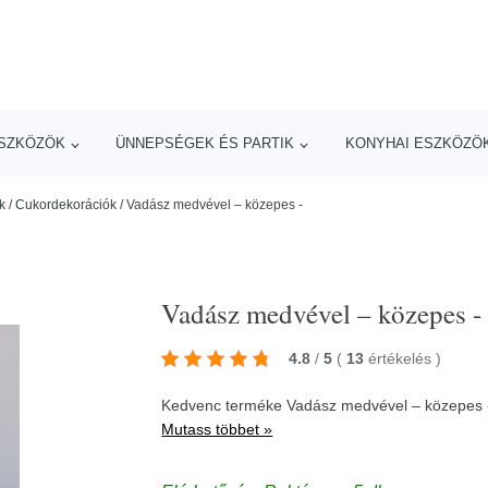
ESZKÖZÖK
ÜNNEPSÉGEK ÉS PARTIK
KONYHAI ESZKÖZÖ
k
/
Cukordekorációk
/
Vadász medvével – közepes -
Vadász medvével – közepes -
4.8
/
5
(
13
értékelés
)
Kedvenc terméke Vadász medvével – közepes -
Mutass többet »