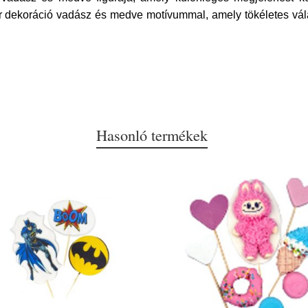
 dekoráció vadász és medve motívummal, amely tökéletes vála
Hasonló termékek