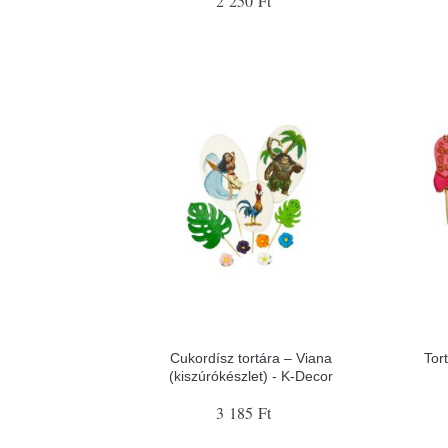
2 250 Ft
Cukordísz tortára – Viana
Tor
(kiszúrókészlet) - K-Decor
3 185 Ft