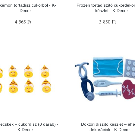
kémon tortadísz cukorból - K-
Frozen tortadíszítő cukordeko
Decor
– készlet - K-Decor
4 565 Ft
3 850 Ft
ecskék – cukordísz (8 darab) -
Doktori díszítő készlet – ehe
K-Decor
dekorációk - K-Decor