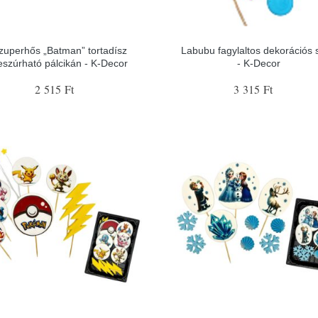
zuperhős „Batman” tortadísz
Labubu fagylaltos dekorációs s
eszúrható pálcikán - K-Decor
- K-Decor
2 515 Ft
3 315 Ft