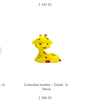
3 185 Ft
- K-
Cukordísz tortára – Zsiráf - K-
Decor
2 500 Ft