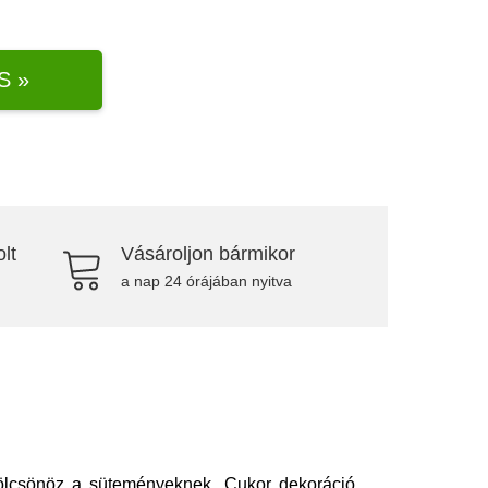
S »
lt
Vásároljon bármikor
a nap 24 órájában nyitva
kölcsönöz a süteményeknek. Cukor dekoráció