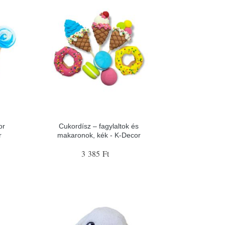
or
Cukordísz – fagylaltok és
r
makaronok, kék - K-Decor
3 385 Ft