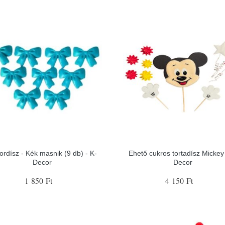
ordísz - Kék masnik (9 db) - K-
Ehető cukros tortadísz Mickey 
Decor
Decor
1 850 Ft
4 150 Ft