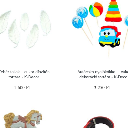
Fehér tollak – cukor díszítés
Autócska nyalókákkal – cuk
tortára - K-Decor
dekoráció tortára - K-Deco
1 600 Ft
3 250 Ft