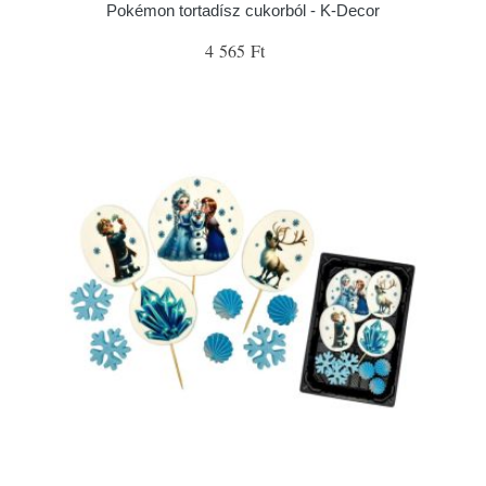
Pokémon tortadísz cukorból - K-Decor
4 565 Ft