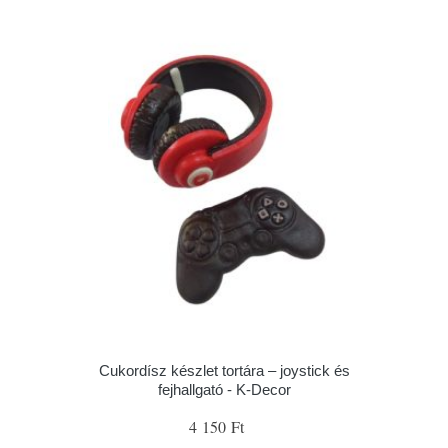
Cukordísz készlet tortára – joystick és
fejhallgató - K-Decor
4 150 Ft