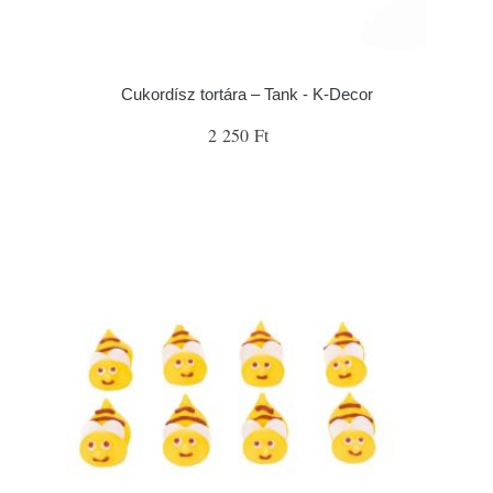
Cukordísz tortára – Tank - K-Decor
2 250 Ft