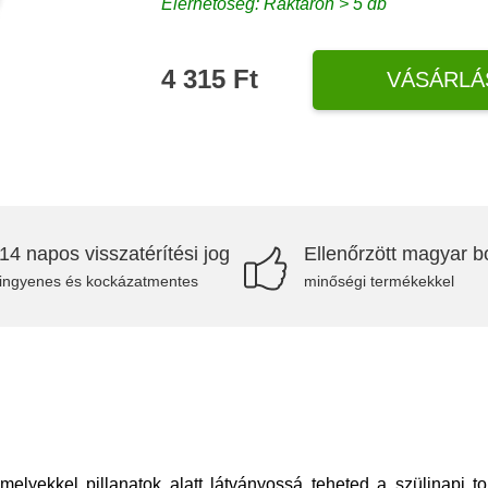
Elérhetőség: Raktáron > 5 db
4 315 Ft
VÁSÁRLÁ
14 napos visszatérítési jog
Ellenőrzött magyar bo
ingyenes és kockázatmentes
minőségi termékekkel
amelyekkel pillanatok alatt látványossá teheted a szülinapi 