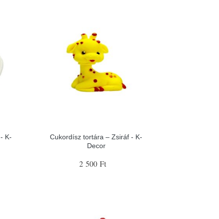
- K-
Cukordísz tortára – Zsiráf - K-
Decor
2 500 Ft