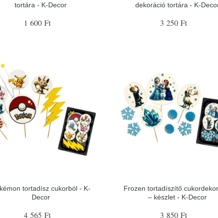
tortára - K-Decor
dekoráció tortára - K-Deco
1 600 Ft
3 250 Ft
kémon tortadísz cukorból - K-
Frozen tortadíszítő cukordeko
Decor
– készlet - K-Decor
4 565 Ft
3 850 Ft