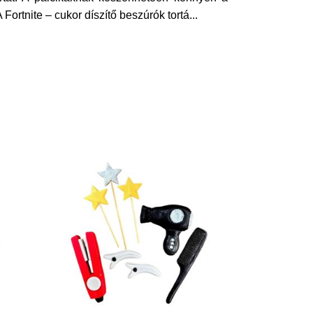
 Fortnite – cukor díszítő beszúrók tortá
...