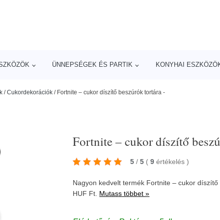
ESZKÖZÖK
ÜNNEPSÉGEK ÉS PARTIK
KONYHAI ESZKÖZÖ
k
/
Cukordekorációk
/
Fortnite – cukor díszítő beszúrók tortára -
Fortnite – cukor díszítő beszú
5
/
5
(
9
értékelés
)
Nagyon kedvelt termék Fortnite – cukor díszít
HUF Ft.
Mutass többet »