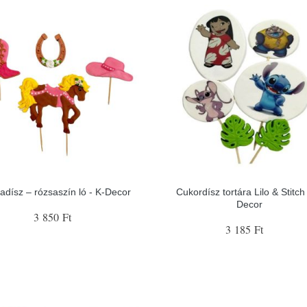
tadísz – rózsaszín ló - K-Decor
Cukordísz tortára Lilo & Stitch 
Decor
3 850 Ft
3 185 Ft