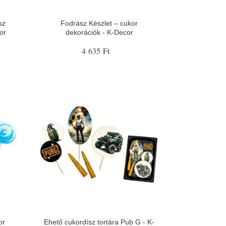
sz
Fodrász Készlet – cukor
or
dekorációk - K-Decor
4 635 Ft
or
Ehető cukordísz tortára Pub G - K-