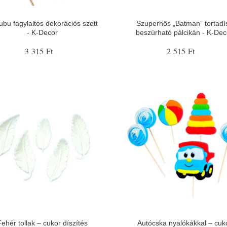
ubu fagylaltos dekorációs szett
Szuperhős „Batman” tortadí
- K-Decor
beszúrható pálcikán - K-Dec
3 315 Ft
2 515 Ft
Fehér tollak – cukor díszítés
Autócska nyalókákkal – cuk