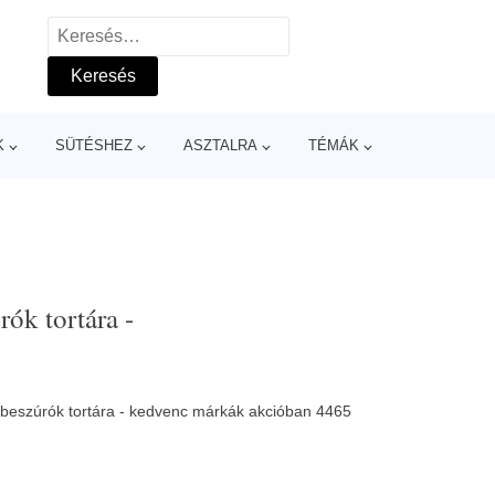
Keresés:
K
SÜTÉSHEZ
ASZTALRA
TÉMÁK
rók tortára -
ő beszúrók tortára - kedvenc márkák akcióban 4465