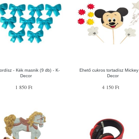
ordísz - Kék masnik (9 db) - K-
Ehető cukros tortadísz Mickey 
Decor
Decor
1 850 Ft
4 150 Ft