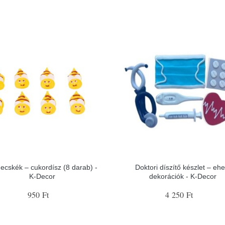
ecskék – cukordísz (8 darab) -
Doktori díszítő készlet – ehe
K-Decor
dekorációk - K-Decor
950 Ft
4 250 Ft