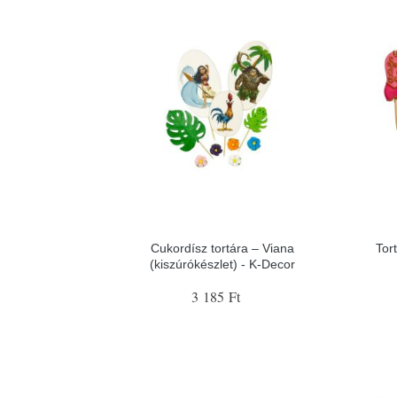
Cukordísz tortára – Viana
Tor
(kiszúrókészlet) - K-Decor
3 185 Ft