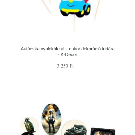
Autócska nyalókákkal – cukor dekoráció tortára
- K-Decor
3 250 Ft