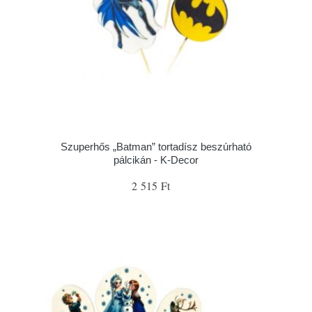
Szuperhős „Batman” tortadísz beszúrható
pálcikán - K-Decor
2 515 Ft