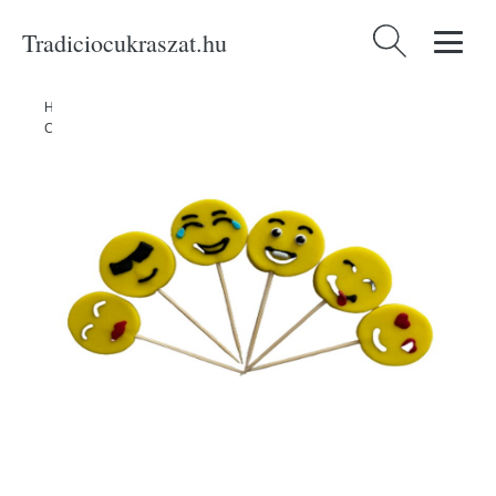
Tradiciocukraszat.hu
Keresés:
Home
/
Produkty
/
Cukrászati eszközök
/
Torta figurák és díszek
/
Cukordekorációk
/
Cukor tortadíszek mosolygós arcokkal -