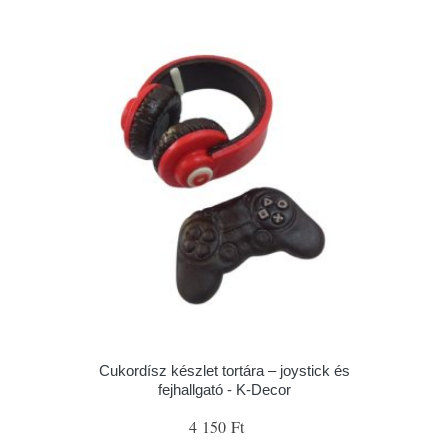
Cukordísz készlet tortára – joystick és
fejhallgató - K-Decor
4 150 Ft