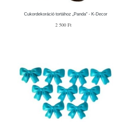
Cukordekoráció tortához „Panda” - K-Decor
2 500 Ft