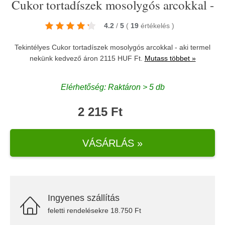
Cukor tortadíszek mosolygós arcokkal -
4.2
/
5
(
19
értékelés
)
Tekintélyes Cukor tortadíszek mosolygós arcokkal - aki termel
nekünk kedvező áron 2115 HUF Ft.
Mutass többet »
Elérhetőség: Raktáron > 5 db
2 215 Ft
VÁSÁRLÁS »
Ingyenes szállítás
feletti rendelésekre 18.750 Ft