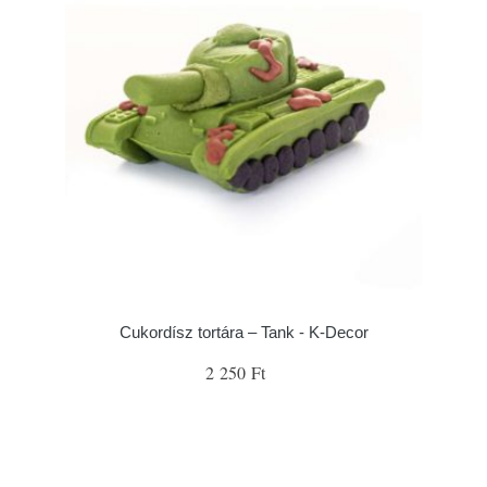
Cukordísz tortára – Tank - K-Decor
2 250 Ft