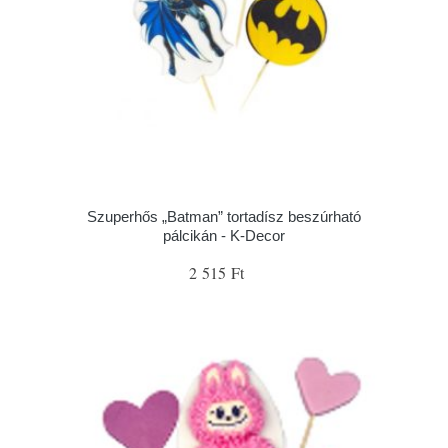
Szuperhős „Batman” tortadísz beszúrható
pálcikán - K-Decor
2 515 Ft