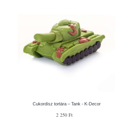
Cukordísz tortára – Tank - K-Decor
2 250 Ft