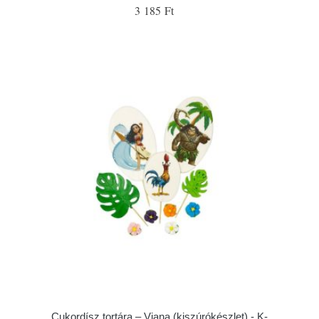
3 185 Ft
Cukordísz tortára – Viana (kiszúrókészlet) - K-