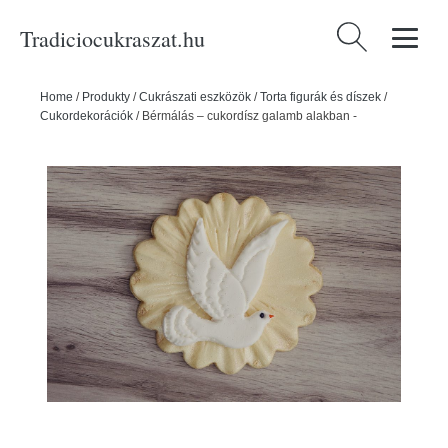
Tradiciocukraszat.hu
Keresés:
Home
/
Produkty
/
Cukrászati eszközök
/
Torta figurák és díszek
/
Cukordekorációk
/
Bérmálás – cukordísz galamb alakban -