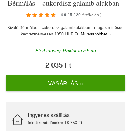
Bérmálás – cukordísz galamb alakban -
4.9
/
5
(
20
értékelés
)
Kiváló Bérmálás – cukordísz galamb alakban - magas minőség
kedvezményesen 1950 HUF Ft.
Mutass többet »
Elérhetőség: Raktáron > 5 db
2 035 Ft
VÁSÁRLÁS »
Ingyenes szállítás
feletti rendelésekre 18.750 Ft