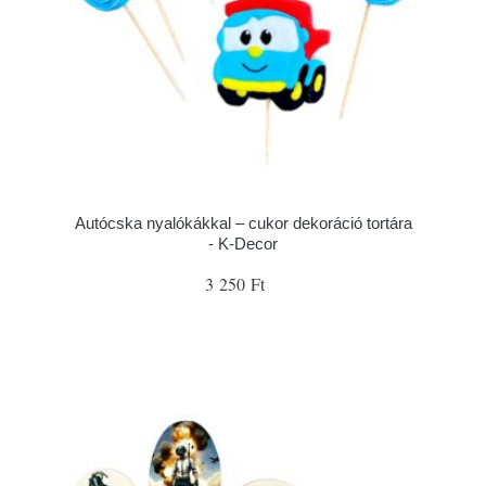
Autócska nyalókákkal – cukor dekoráció tortára
- K-Decor
3 250 Ft