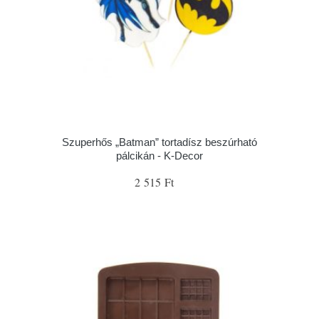
Szuperhős „Batman” tortadísz beszúrható
pálcikán - K-Decor
2 515 Ft