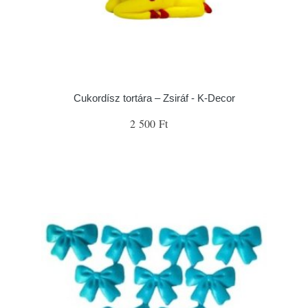
Cukordísz tortára – Zsiráf - K-Decor
2 500 Ft