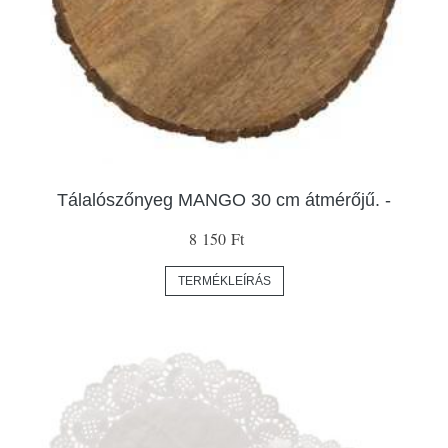
Tálalószőnyeg MANGO 30 cm átmérőjű. -
8 150 Ft
TERMÉKLEÍRÁS