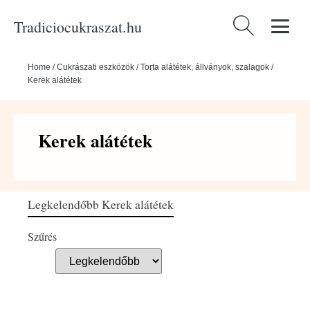
Tradiciocukraszat.hu
Keresés:
Home
/
Cukrászati eszközök
/
Torta alátétek, állványok, szalagok
/
Kerek alátétek
Kerek alátétek
Legkelendőbb Kerek alátétek
Szűrés