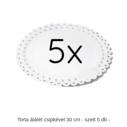
Torta álátét csipkével 30 cm - szett 5 db -