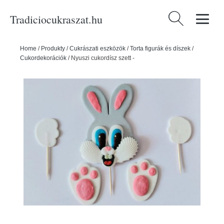
Tradiciocukraszat.hu
Keresés:
Home
/
Produkty
/
Cukrászati eszközök
/
Torta figurák és díszek
/
Cukordekorációk
/
Nyuszi cukordísz szett -