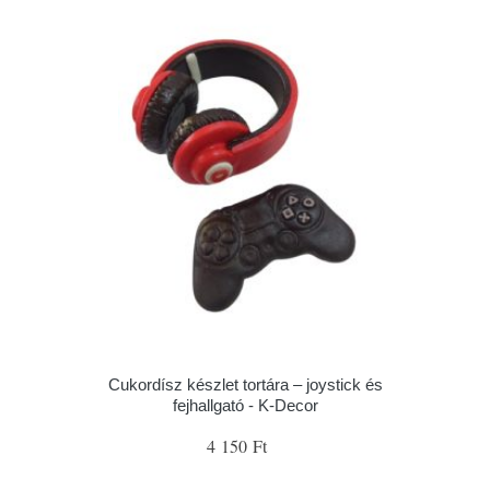
Cukordísz készlet tortára – joystick és
fejhallgató - K-Decor
4 150 Ft