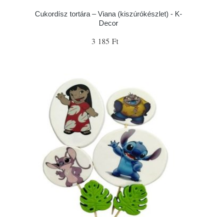
Cukordísz tortára – Viana (kiszúrókészlet) - K-
Decor
3 185 Ft