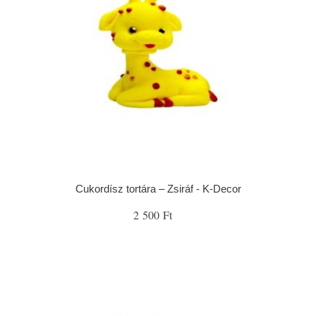
Cukordísz tortára – Zsiráf - K-Decor
2 500 Ft