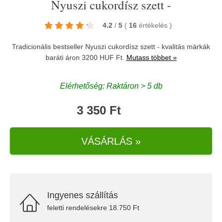
Nyuszi cukordísz szett -
4.2
/
5
(
16
értékelés
)
Tradicionális bestseller Nyuszi cukordísz szett - kvalitás márkák
baráti áron 3200 HUF Ft.
Mutass többet »
Elérhetőség: Raktáron > 5 db
3 350 Ft
VÁSÁRLÁS »
Ingyenes szállítás
feletti rendelésekre 18.750 Ft