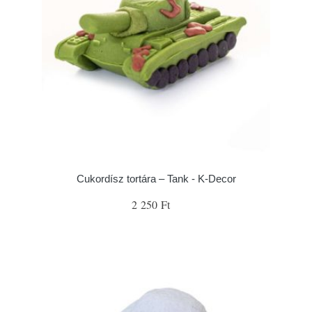
Cukordísz tortára – Tank - K-Decor
2 250 Ft