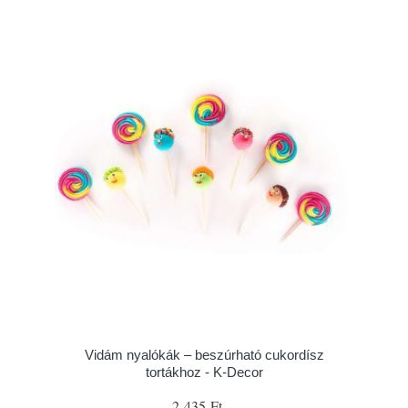
Vidám nyalókák – beszúrható cukordísz
tortákhoz - K-Decor
2 435 Ft