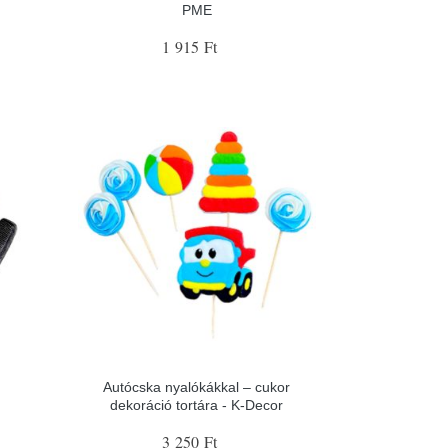
PME
1 915 Ft
Autócska nyalókákkal – cukor
dekoráció tortára - K-Decor
3 250 Ft