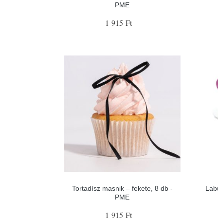
PME
1 915 Ft
Tortadísz masnik – fekete, 8 db -
Lab
PME
1 915 Ft