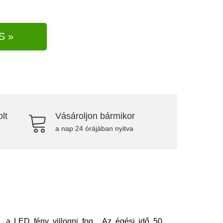
S »
lt
Vásároljon bármikor
a nap 24 órájában nyitva
, a LED fény villogni fog. Az égési idő 50