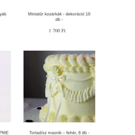
tyák
Miniatűr kosárkák - dekoráció 10
db -
1 700 Ft
- PME
Tortadísz masnik – fehér, 8 db -