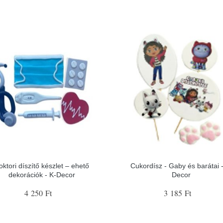
oktori díszítő készlet – ehető
Cukordísz - Gaby és barátai -
dekorációk - K-Decor
Decor
4 250 Ft
3 185 Ft