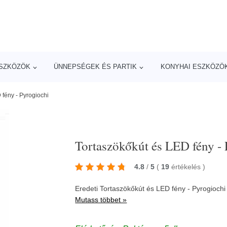
ESZKÖZÖK
ÜNNEPSÉGEK ÉS PARTIK
KONYHAI ESZKÖZÖ
 fény - Pyrogiochi
Tortaszökőkút és LED fény -
4.8
/
5
(
19
értékelés
)
Eredeti Tortaszökőkút és LED fény - Pyrogiochi 
Mutass többet »