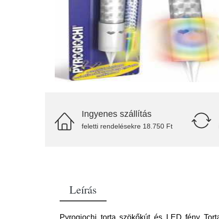
Ingyenes szállítás
feletti rendelésekre 18.750 Ft
Leírás
Pyrogiochi torta szökőkút és LED fény Tor