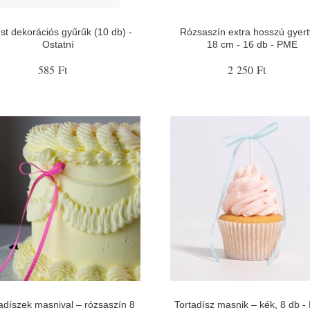
st dekorációs gyűrűk (10 db) -
Rózsaszín extra hosszú gyer
Ostatní
18 cm - 16 db - PME
585 Ft
2 250 Ft
adíszek masnival – rózsaszín 8
Tortadísz masnik – kék, 8 db 