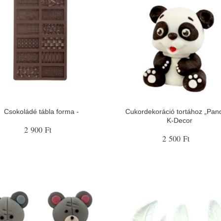
Csokoládé tábla forma -
Cukordekoráció tortához „Pand
K-Decor
2 900 Ft
2 500 Ft