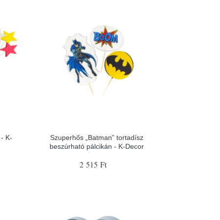
- K-
Szuperhős „Batman” tortadísz
beszúrható pálcikán - K-Decor
2 515 Ft