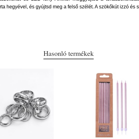
a hegyével, és gyújtsd meg a felső szélét. A szökőkút izzó és s
Hasonló termékek