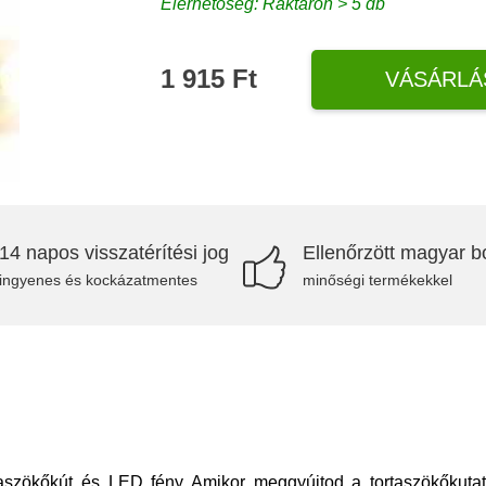
Elérhetőség: Raktáron > 5 db
1 915 Ft
VÁSÁRLÁ
14 napos visszatérítési jog
Ellenőrzött magyar bo
ingyenes és kockázatmentes
minőségi termékekkel
taszökőkút és LED fény Amikor meggyújtod a tortaszökőkutat