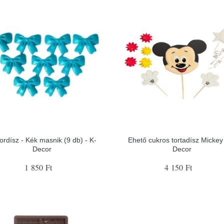
ordísz - Kék masnik (9 db) - K-
Ehető cukros tortadísz Mickey 
Decor
Decor
1 850 Ft
4 150 Ft