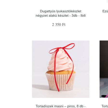
Dugattyús lyukasztókészlet
Ezü
négyzet alakú készlet - 3db - Ibili
2 350 Ft
Tortadíszek masni – piros, 8 db -
Tort