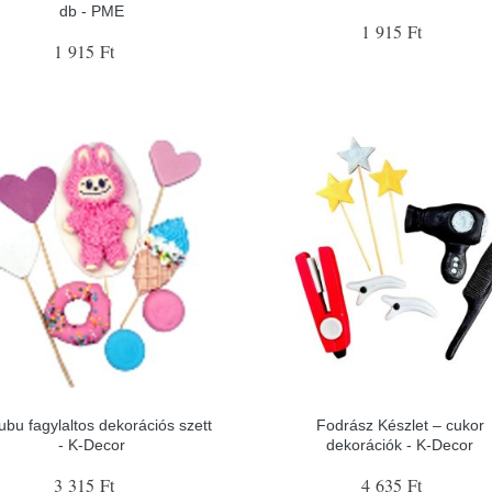
db - PME
1 915 Ft
1 915 Ft
ubu fagylaltos dekorációs szett
Fodrász Készlet – cukor
- K-Decor
dekorációk - K-Decor
3 315 Ft
4 635 Ft