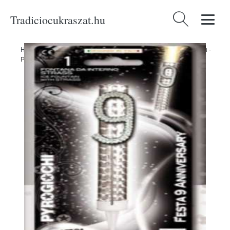
Tradiciocukraszat.hu
Keresés:
Home
/
Produkty
/
Cukrászati eszközök
/
Torta szökőkút 9-es számú -
Pyrogiochi