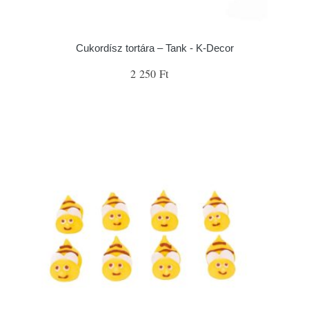
Cukordísz tortára – Tank - K-Decor
2 250 Ft