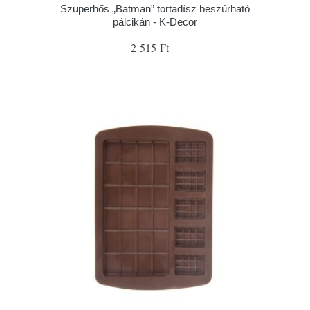
Szuperhős „Batman” tortadísz beszúrható
pálcikán - K-Decor
2 515 Ft