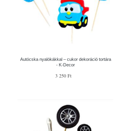
Autócska nyalókákkal – cukor dekoráció tortára
- K-Decor
3 250 Ft