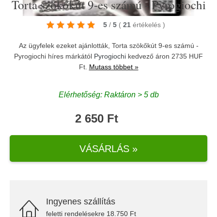
Torta szökőkút 9-es számú - Pyrogiochi
5
/
5
(
21
értékelés
)
Az ügyfelek ezeket ajánlották, Torta szökőkút 9-es számú -
Pyrogiochi híres márkától
Pyrogiochi
kedvező áron 2735 HUF
Ft.
Mutass többet »
Elérhetőség: Raktáron > 5 db
2 650 Ft
VÁSÁRLÁS »
Ingyenes szállítás
feletti rendelésekre 18.750 Ft