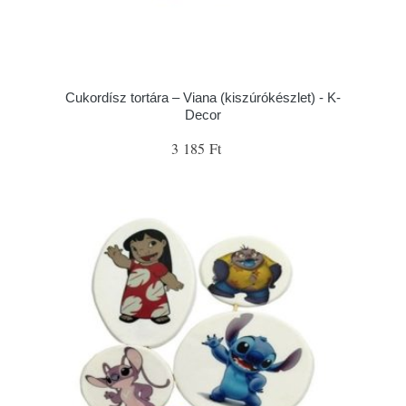
Cukordísz tortára – Viana (kiszúrókészlet) - K-
Decor
3 185 Ft