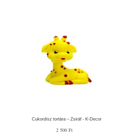
Cukordísz tortára – Zsiráf - K-Decor
2 500 Ft