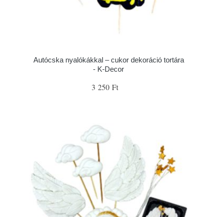
Autócska nyalókákkal – cukor dekoráció tortára
- K-Decor
3 250 Ft