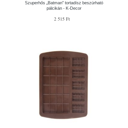
Szuperhős „Batman” tortadísz beszúrható
pálcikán - K-Decor
2 515 Ft