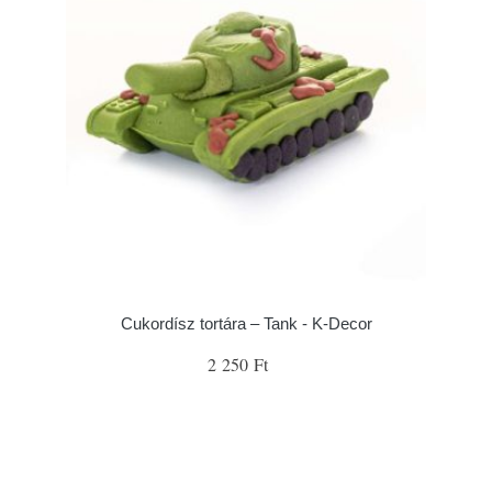
Cukordísz tortára – Tank - K-Decor
2 250 Ft