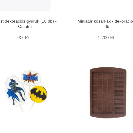
st dekorációs gyűrűk (10 db) -
Miniatűr kosárkák - dekoráci
Ostatní
db -
585 Ft
1 700 Ft