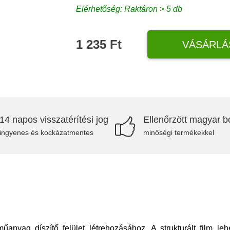
Elérhetőség: Raktáron > 5 db
1 235 Ft
VÁSÁRLÁ
14 napos visszatérítési jog
Ellenőrzött magyar bo
ingyenes és kockázatmentes
minőségi termékekkel
 műanyag díszítő felület létrehozásához. A strukturált film l