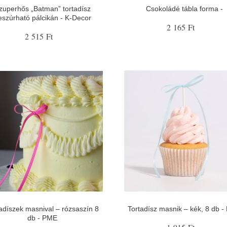
zuperhős „Batman” tortadísz
Csokoládé tábla forma -
eszúrható pálcikán - K-Decor
2 165 Ft
2 515 Ft
adíszek masnival – rózsaszín 8
Tortadísz masnik – kék, 8 db 
db - PME