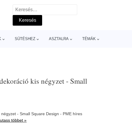
Keresés:
K
SÜTÉSHEZ
ASZTALRA
TÉMÁK
a dekoráció kis négyzet - Small
kis négyzet - Small Square Design - PME híres
utass többet »