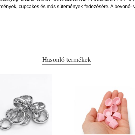
mények, cupcakes és más sütemények fedezésére. A bevonó- vag
Hasonló termékek