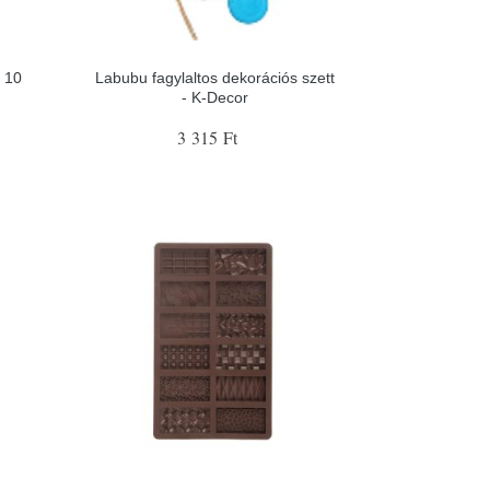
ó 10
Labubu fagylaltos dekorációs szett
- K-Decor
3 315 Ft