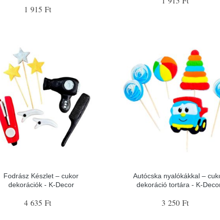
1 915 Ft
1 915 Ft
Fodrász Készlet – cukor
Autócska nyalókákkal – cuk
dekorációk - K-Decor
dekoráció tortára - K-Deco
4 635 Ft
3 250 Ft