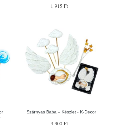
1 915 Ft
or
Szárnyas Baba – Készlet - K-Decor
r
3 900 Ft