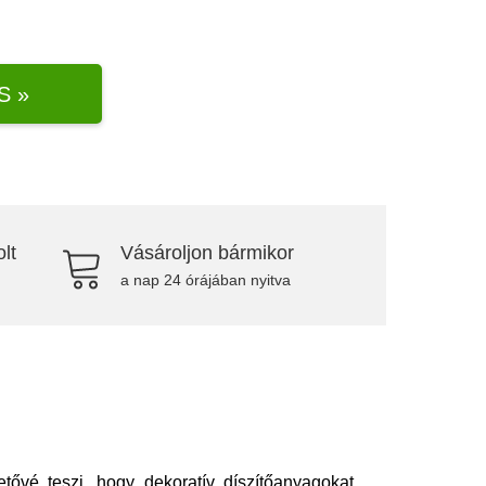
S »
lt
Vásároljon bármikor
a nap 24 órájában nyitva
ehetővé teszi, hogy dekoratív díszítőanyagokat