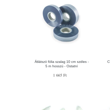
Átlátszó fólia szalag 10 cm széles -
C
5 m hosszú - Ostatní
1 665 Ft