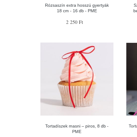
Rózsaszín extra hosszú gyertyák
S
18 cm - 16 db - PME
b
2 250 Ft
Tortadíszek masni – piros, 8 db -
Tort
PME