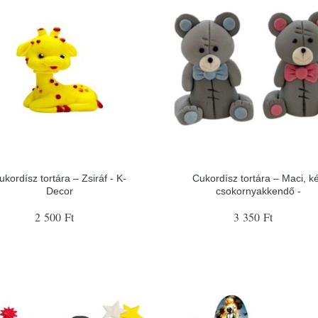
ukordísz tortára – Zsiráf - K-
Cukordísz tortára – Maci, k
Decor
csokornyakkendő -
2 500 Ft
3 350 Ft