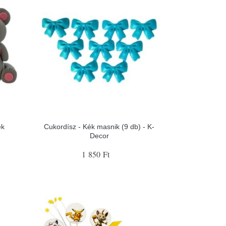
ék
Cukordísz - Kék masnik (9 db) - K-
Decor
1 850 Ft