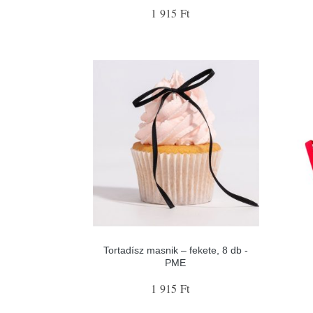
1 915 Ft
Tortadísz masnik – fekete, 8 db -
PME
1 915 Ft