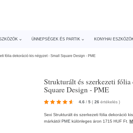
ESZKÖZÖK
ÜNNEPSÉGEK ÉS PARTIK
KONYHAI ESZKÖZÖ
zeti fólia dekoráció kis négyzet - Small Square Design - PME
Strukturált és szerkezeti fóli
Square Design - PME
4.6
/
5
(
26
értékelés
)
Sexi Strukturált és szerkezeti fólia dekoráció 
márkától
PME
különleges áron 1715 HUF Ft.
M