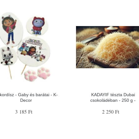
kordísz - Gaby és barátai - K-
KADAYIF tészta Dubai
Decor
csokoládéban - 250 g -
3 185 Ft
2 250 Ft